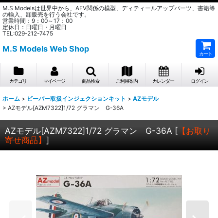
M.S Modelsは世界中から、AFV関係の模型、ディティールアップパーツ、書籍等
の輸入、卸販売を行う会社です。
営業時間：9：00～17：00
定休日：日曜日・月曜日
TEL:029-212-7475
M.S Models Web Shop
カート
カテゴリ
マイページ
商品検索
ご利用案内
カレンダー
ログイン
ホーム
>
ビーバー取扱インジェクションキット
>
AZモデル
>
AZモデル[AZM7322]1/72 グラマン G-36A
AZモデル[AZM7322]1/72 グラマン G-36A
[
【お取り
寄せ商品】
]