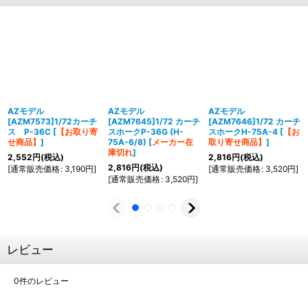
AZモデル
AZモデル
AZモデル
[AZM7573]1/72カーチ
[AZM7645]1/72 カーチ
[AZM7646]1/72 カーチ
ス P-36C
[
【お取り寄
スホークP-36G (H-
スホークH-75A-4
[
【お
せ商品】
]
75A-6/8)
[
メーカー在
取り寄せ商品】
]
庫切れ
]
2,552
円
(税込)
2,816
円
(税込)
2,816
円
(税込)
[
通常販売価格
:
3,190
円
]
[
通常販売価格
:
3,520
円
]
[
通常販売価格
:
3,520
円
]
レビュー
0
件のレビュー