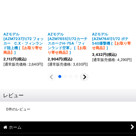
AZモデル
AZモデル
AZモデル
[AZM7237]1/72 フォッ
[AZM7655]1/72カーチ
[AZM7641]1/72 ポテ
カー C.X - フィンラン
スホークH-75A「フィ
540爆撃機
[
【お取り寄
ド陸上機
[
【お取り寄せ
ンランド空軍」
[
【お取
せ商品】
]
商品】
]
り寄せ商品】
]
3,432
円
(税込)
2,112
円
(税込)
2,904
円
(税込)
[
通常販売価格
:
4,290
円
]
[
通常販売価格
:
2,640
円
]
[
通常販売価格
:
3,630
円
]
レビュー
0
件のレビュー
ホーム