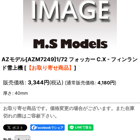
AZモデル[AZM7249]1/72 フォッカー C.X - フィンラン
ド雪上機
[
【お取り寄せ商品】
]
販売価格
:
3,344
円
(税込)
[
通常販売価格
:
4,180
円
]
厚さ
:
40mm
お取り寄せ商品です。価格変更の場合がございます。また在庫
切れの際はご容赦下さい。
Facebookでシェア
数量
: