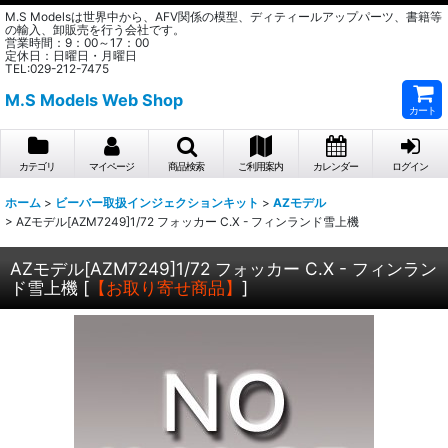
M.S Modelsは世界中から、AFV関係の模型、ディティールアップパーツ、書籍等
の輸入、卸販売を行う会社です。
営業時間：9：00～17：00
定休日：日曜日・月曜日
TEL:029-212-7475
M.S Models Web Shop
カート
カテゴリ
マイページ
商品検索
ご利用案内
カレンダー
ログイン
ホーム
>
ビーバー取扱インジェクションキット
>
AZモデル
>
AZモデル[AZM7249]1/72 フォッカー C.X - フィンランド雪上機
AZモデル[AZM7249]1/72 フォッカー C.X - フィンラン
ド雪上機
[
【お取り寄せ商品】
]