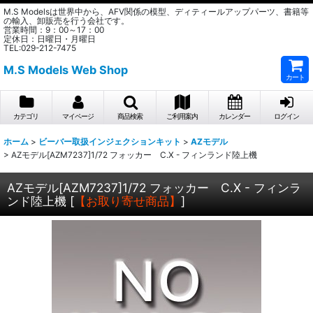
M.S Modelsは世界中から、AFV関係の模型、ディティールアップパーツ、書籍等
の輸入、卸販売を行う会社です。
営業時間：9：00～17：00
定休日：日曜日・月曜日
TEL:029-212-7475
M.S Models Web Shop
カート
カテゴリ
マイページ
商品検索
ご利用案内
カレンダー
ログイン
ホーム
>
ビーバー取扱インジェクションキット
>
AZモデル
>
AZモデル[AZM7237]1/72 フォッカー C.X - フィンランド陸上機
AZモデル[AZM7237]1/72 フォッカー C.X - フィンラ
ンド陸上機
[
【お取り寄せ商品】
]