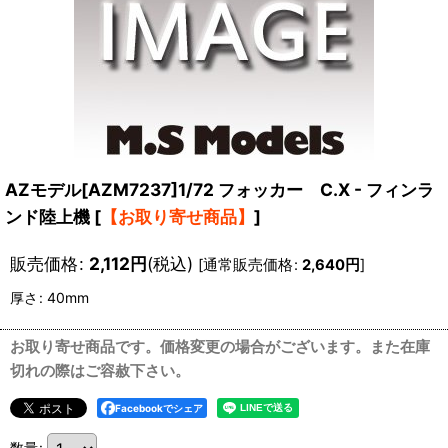
AZモデル[AZM7237]1/72 フォッカー C.X - フィンラ
ンド陸上機
[
【お取り寄せ商品】
]
販売価格
:
2,112
円
(税込)
[
通常販売価格
:
2,640
円
]
厚さ
:
40mm
お取り寄せ商品です。価格変更の場合がございます。また在庫
切れの際はご容赦下さい。
Facebookでシェア
数量
: