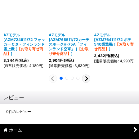
AZモデル
AZモデル
AZモデル
[AZM7249]1/72 フォッ
[AZM7655]1/72カーチ
[AZM7641]1/72 ポテ
カー C.X - フィンランド
スホークH-75A「フィ
540爆撃機
[
【お取り寄
雪上機
[
【お取り寄せ商
ンランド空軍」
[
【お取
せ商品】
]
品】
]
り寄せ商品】
]
3,432
円
(税込)
3,344
円
(税込)
2,904
円
(税込)
[
通常販売価格
:
4,290
円
]
[
通常販売価格
:
4,180
円
]
[
通常販売価格
:
3,630
円
]
レビュー
0
件のレビュー
ホーム