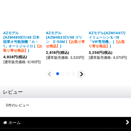
AZモデル
AZモデル
AZモデル[AZM14417]
[AZM4809]1/48 日本
[AZM4823]1/48 ズリ
イリューシン IL-18
陸軍オ号観測機「カ－
ン Z-50M
[
【お取り寄
「VIP専用機」
[
【お取
1」オートジャイロ
[
【お
せ商品】
]
り寄せ商品】
]
取り寄せ商品】
]
2,816
円
(税込)
3,256
円
(税込)
4,928
円
(税込)
[
通常販売価格
:
3,520
円
]
[
通常販売価格
:
4,070
円
]
[
通常販売価格
:
6,160
円
]
レビュー
0
件のレビュー
ホーム