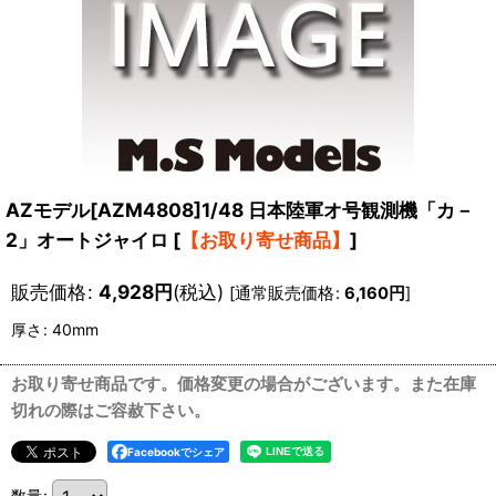
AZモデル[AZM4808]1/48 日本陸軍オ号観測機「カ－
2」オートジャイロ
[
【お取り寄せ商品】
]
販売価格
:
4,928
円
(税込)
[
通常販売価格
:
6,160
円
]
厚さ
:
40mm
お取り寄せ商品です。価格変更の場合がございます。また在庫
切れの際はご容赦下さい。
Facebookでシェア
数量
: