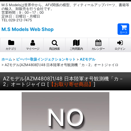
M.S Modelsは世界中から、AFV関係の模型、ディティールアップパーツ、書籍等
の輸入、卸販売を行う会社です。
営業時間：9：00～17：00
定休日：日曜日・月曜日
TEL:029-212-7475
M.S Models Web Shop
カート
カテゴリ
マイページ
商品検索
ご利用案内
カレンダー
ログイン
ホーム
>
ビーバー取扱インジェクションキット
>
AZモデル
>
AZモデル[AZM4808]1/48 日本陸軍オ号観測機「カ－2」オートジャイロ
AZモデル[AZM4808]1/48 日本陸軍オ号観測機「カ－
2」オートジャイロ
[
【お取り寄せ商品】
]