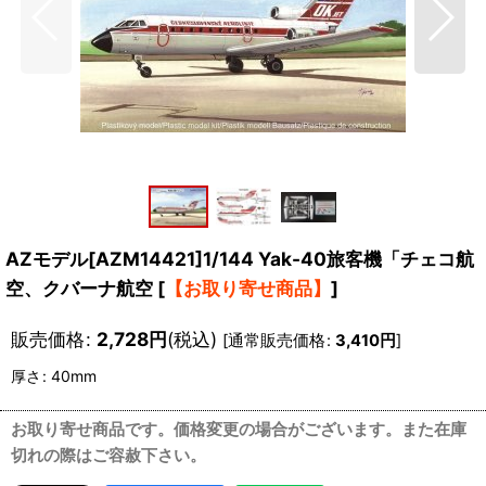
AZモデル[AZM14421]1/144 Yak-40旅客機「チェコ航
空、クバーナ航空
[
【お取り寄せ商品】
]
販売価格
:
2,728
円
(税込)
[
通常販売価格
:
3,410
円
]
厚さ
:
40mm
お取り寄せ商品です。価格変更の場合がございます。また在庫
切れの際はご容赦下さい。