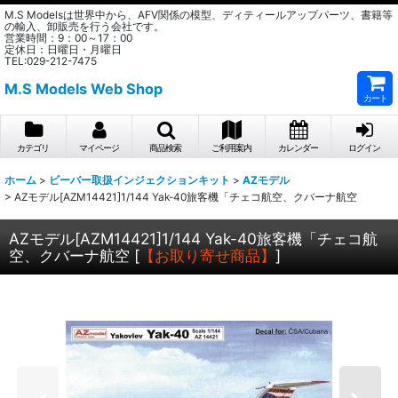
M.S Modelsは世界中から、AFV関係の模型、ディティールアップパーツ、書籍等
の輸入、卸販売を行う会社です。
営業時間：9：00～17：00
定休日：日曜日・月曜日
TEL:029-212-7475
M.S Models Web Shop
カート
カテゴリ
マイページ
商品検索
ご利用案内
カレンダー
ログイン
ホーム
>
ビーバー取扱インジェクションキット
>
AZモデル
>
AZモデル[AZM14421]1/144 Yak-40旅客機「チェコ航空、クバーナ航空
AZモデル[AZM14421]1/144 Yak-40旅客機「チェコ航
空、クバーナ航空
[
【お取り寄せ商品】
]