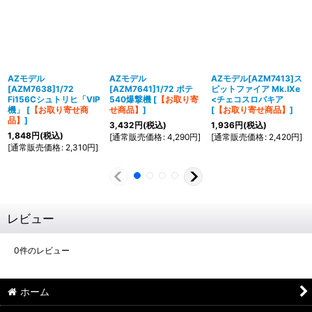
AZモデル
AZモデル
AZモデル[AZM7413]ス
[AZM7638]1/72
[AZM7641]1/72 ポテ
ピットファイア Mk.IXe
Fi156Cシュトリヒ「VIP
540爆撃機
[
【お取り寄
<チェコスロバキア
機」
[
【お取り寄せ商
せ商品】
]
[
【お取り寄せ商品】
]
品】
]
3,432
円
(税込)
1,936
円
(税込)
1,848
円
(税込)
[
通常販売価格
:
4,290
円
]
[
通常販売価格
:
2,420
円
]
[
通常販売価格
:
2,310
円
]
レビュー
0
件のレビュー
ホーム