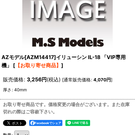
AZモデル[AZM14417]イリューシン IL-18 「VIP専用
機」
[
【お取り寄せ商品】
]
販売価格
:
3,256
円
(税込)
[
通常販売価格
:
4,070
円
]
厚さ
:
40mm
お取り寄せ商品です。価格変更の場合がございます。また在庫
切れの際はご容赦下さい。
Facebookでシェア
数量
: