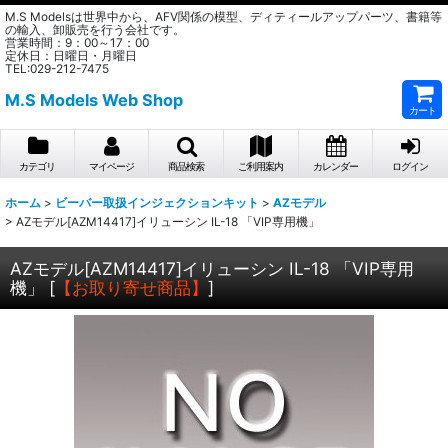
M.S Modelsは世界中から、AFV関係の模型、ディティールアップパーツ、書籍等
の輸入、卸販売を行う会社です。
営業時間：9：00～17：00
定休日：日曜日・月曜日
TEL:029-212-7475
M.S Models Web Shop
カート
カテゴリ
マイページ
商品検索
ご利用案内
カレンダー
ログイン
ホーム
>
ビーバー取扱インジェクションキット
>
AZモデル
>
AZモデル[AZM14417]イリューシン IL-18 「VIP専用機」
AZモデル[AZM14417]イリューシン IL-18 「VIP専用
機」
[
【お取り寄せ商品】
]