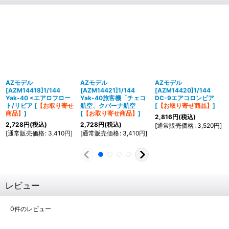
AZモデル
AZモデル
AZモデル
[AZM14418]1/144
[AZM14421]1/144
[AZM14420]1/144
Yak-40 <エアロフロー
Yak-40旅客機「チェコ
DC-9エアコロンビア
ト/リビア
[
【お取り寄せ
航空、クバーナ航空
[
【お取り寄せ商品】
]
商品】
]
[
【お取り寄せ商品】
]
2,816
円
(税込)
2,728
円
(税込)
2,728
円
(税込)
[
通常販売価格
:
3,520
円
]
[
通常販売価格
:
3,410
円
]
[
通常販売価格
:
3,410
円
]
レビュー
0
件のレビュー