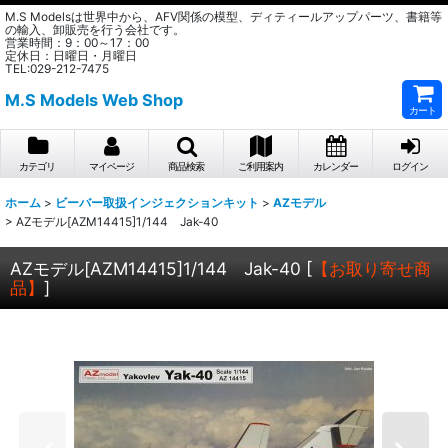
M.S Modelsは世界中から、AFV関係の模型、ディティールアップパーツ、書籍等
の輸入、卸販売を行う会社です。
営業時間：9：00～17：00
定休日：日曜日・月曜日
TEL:029-212-7475
M.S Models Web Shop
カート
カテゴリ
マイページ
商品検索
ご利用案内
カレンダー
ログイン
ホーム
>
ビーバー取扱インジェクションキット
>
AZモデル
>
AZモデル[AZM14415]1/144 Jak-40
AZモデル[AZM14415]1/144 Jak-40
[
【お取り寄せ商
品】
]