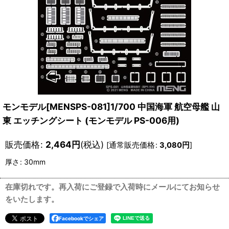
モンモデル[MENSPS-081]1/700 中国海軍 航空母艦 山
東 エッチングシート (モンモデル PS-006用)
販売価格
:
2,464
円
(税込)
[
通常販売価格
:
3,080
円
]
厚さ
:
30mm
在庫切れです。再入荷にご登録で入荷時にメールにてお知らせ
をいたします。
Facebookでシェア