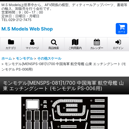
M.S Modelsは世界中から、AFV関係の模型、ディティールアップパーツ、書籍等
の輸入、卸販売を行う会社です。
営業時間：9：00～17：00
定休日：日曜日・月曜日
TEL:029-212-7475
M.S Models Web Shop
カート
カテゴリ
マイページ
商品検索
ご利用案内
カレンダー
ログイン
ホーム
>
モンモデル
>
その他スケール
>
モンモデル[MENSPS-081]1/700 中国海軍 航空母艦 山東 エッチングシート (モ
ンモデル PS-006用)
モンモデル[MENSPS-081]1/700 中国海軍 航空母艦 山
東 エッチングシート (モンモデル PS-006用)