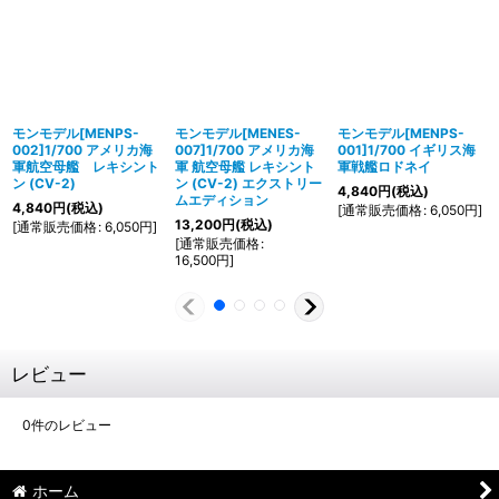
モンモデル[MENPS-
モンモデル[MENES-
モンモデル[MENPS-
002]1/700 アメリカ海
007]1/700 アメリカ海
001]1/700 イギリス海
軍航空母艦 レキシント
軍 航空母艦 レキシント
軍戦艦ロドネイ
ン (CV-2)
ン (CV-2) エクストリー
4,840
円
(税込)
ムエディション
4,840
円
(税込)
[
通常販売価格
:
6,050
円
]
13,200
円
(税込)
[
通常販売価格
:
6,050
円
]
[
通常販売価格
:
16,500
円
]
レビュー
0
件のレビュー
ホーム