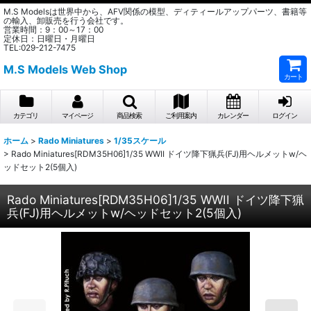
M.S Modelsは世界中から、AFV関係の模型、ディティールアップパーツ、書籍等
の輸入、卸販売を行う会社です。
営業時間：9：00～17：00
定休日：日曜日・月曜日
TEL:029-212-7475
M.S Models Web Shop
カート
カテゴリ
マイページ
商品検索
ご利用案内
カレンダー
ログイン
ホーム
>
Rado Miniatures
>
1/35スケール
>
Rado Miniatures[RDM35H06]1/35 WWII ドイツ降下猟兵(FJ)用ヘルメットw/ヘ
ッドセット2(5個入)
Rado Miniatures[RDM35H06]1/35 WWII ドイツ降下猟
兵(FJ)用ヘルメットw/ヘッドセット2(5個入)