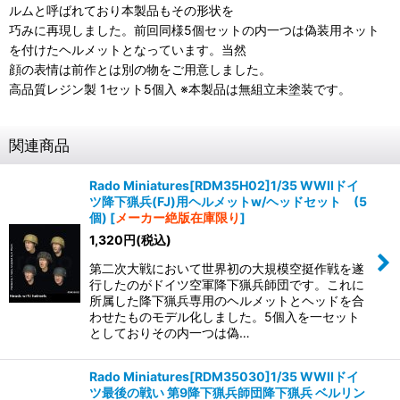
ルムと呼ばれており本製品もその形状を
巧みに再現しました。前回同様5個セットの内一つは偽装用ネット
を付けたヘルメットとなっています。当然
顔の表情は前作とは別の物をご用意しました。
高品質レジン製 1セット5個入 ※本製品は無組立未塗装です。
関連商品
Rado Miniatures[RDM35H02]1/35 WWIIドイ
ツ降下猟兵(FJ)用ヘルメットw/ヘッドセット (5
個)
[
メーカー絶版在庫限り
]
1,320
円
(税込)
第二次大戦において世界初の大規模空挺作戦を遂
行したのがドイツ空軍降下猟兵師団です。これに
所属した降下猟兵専用のヘルメットとヘッドを合
わせたものモデル化しました。5個入を一セット
としておりその内一つは偽…
Rado Miniatures[RDM35030]1/35 WWIIドイ
ツ最後の戦い 第9降下猟兵師団降下猟兵 ベルリン