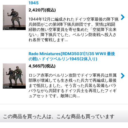
1945
2,420
円
(税込)
1944年12月に編成されたドイツ空軍最後の降下猟
兵師団がこの第9降下猟兵師団です。実情は戦闘
経験の無い空軍要員を寄せ集めた「空挺降下出来
ない」降下猟兵でした。ベルリン防衛戦へ投入さ
れ各所で奮戦します…
Rado Miniatures[RDM35031]1/35 WWII 最後
の戦い ドイツベルリン1945(2体入り)
4,565
円
(税込)
ロシア赤軍のベルリン攻防でドイツ軍将兵は所属
部隊が壊滅しても生き残った兵力で再編成し最後
まで抵抗しました。そう言った兵装も装備もバラ
バラながら共闘するドイツ兵士を再現したフィギ
ュアセットです。敵陣に向…
この商品を買った人は、こんな商品も買っています