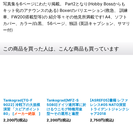
写真集を6ページにわたり掲載。 Part2となり(Hobby Bossからも
キット化のアナウンスのある) Boxerのバリエーション(救急、 訓練
車、FW200搭載型等)の 紹介等々その他見所満載です! A4、ソフト
カバー、カラー/白黒、 56ページ、独語 (英語キャプション、サマリ
ー付)
この商品を買った人は、こんな商品も買っています
Tankograd[TG-F
Tankograd[MFZ-S
[ASREF05]書籍 レファ
9022] 冷戦下の大規模
5080]ドイツ連邦軍に於
レンス#05 NATO演習
演習 「スピアポイント
けるウニモグ特種用途
トライデントジャンクシ
80」
[
メーカー絶版
]
型〜その運用と遍歴
ャア2018
2,200
円
(税込)
2,200
円
(税込)
2,750
円
(税込)