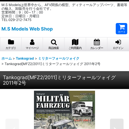
M.S Modelsは世界中から、AFV関係の模型、ディティールアップパーツ、書籍等
の輸入、卸販売を行う会社です。
営業時間：9：00～17：00
定休日：日曜日・月曜日
TEL:029-212-7475
M.S Models Web Shop
カート
カテゴリ
マイページ
商品検索
ご利用案内
カレンダー
ログイン
ホーム
>
Tankograd
>
ミリターフォールツォイク
>
Tankograd[MFZ2/2011]ミリターフォールツォイグ 2011年2号
Tankograd[MFZ2/2011]ミリターフォールツォイグ
2011年2号