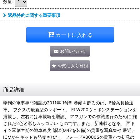
数量
:
返品特約に関する重要事項
カートに入れる
お問い合わせ
お気に入り登録
商品詳細
季刊の軍事専門雑誌の2011年 1号!!! 巻頭を飾るのは、6輪兵員輸送
車、 フクスの最新型のレポート。 FLW200ウェポンステーションを
搭載し、左右には車載箱を増設、 アフガンでの作戦遂行のために 施
された2色迷彩もカッコいい ものです。また、新連載となる、 西ド
イツ軍創生期の戦車猟兵 部隊(M47を装備)の貴重な写真集や 最近、
ICMからキットも発売された、 フォードV3000Sの貴重かつ初見の