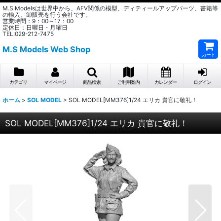
M.S Modelsは世界中から、AFV関係の模型、ディティールアップパーツ、書籍等
の輸入、卸販売を行う会社です。
営業時間：9：00～17：00
定休日：日曜日・月曜日
TEL:029-212-7475
M.S Models Web Shop
カート
カテゴリ
マイページ
商品検索
ご利用案内
カレンダー
ログイン
ホーム
>
SOL MODEL
>
SOL MODEL[MM376]1/24 エリカ 貴官に敬礼！
SOL MODEL[MM376]1/24 エリカ 貴官に敬礼！