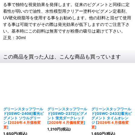
る事で独特な視覚効果を発揮します。従来のピグメントと同様に定
着性が弱いので油性、水性模型用クリアー塗料やピグメン定着剤、
UV硬化樹脂等を使用する事をお勧めします。他の顔料と混ぜて使用
する事は可能ですがその際は発光効果が低下しますのでご注意下さ
い。基本時にこの顔料は無害ですが粉塵の吸引は避けて下さい。
正見：30ml
この商品を買った人は、こんな商品も買っています
グリーンスタッフワール
グリーンスタッフワール
グリーンスタッフワール
ド[GSWC-2408]蓄光ピ
ド[GSWD-2372]ピグメ
ド[GSWC-2433]蓄光ピ
グメント ソウルグリー
ント 蛍光ダークレッド
グメント タイムオレン
ン
[
2026年４月価格変
[
2026年４月価格変更
]
ジ
[
2026年４月価格変
更
]
更
]
1,210
円
(税込)
1,650
円
(税込)
1,650
円
(税込)