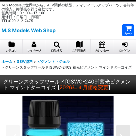
M.S Modelsは世界中から、AFV関係の模型、ディティールアップパーツ、書籍等
の輸入、卸販売を行う会社です。
営業時間：9：00～17：00
定休日：日曜日・月曜日
TEL:029-212-7475
M.S Models Web Shop
カート
カテゴリ
マイページ
商品検索
ご利用案内
カレンダー
ログイン
ホーム
>
GSW塗料
>
ピグメント・ジェル
>
グリーンスタッフワールド[GSWC-2409]蓄光ピグメント マインドターコイズ
グリーンスタッフワールド[GSWC-2409]蓄光ピグメン
ト マインドターコイズ
[
2026年４月価格変更
]