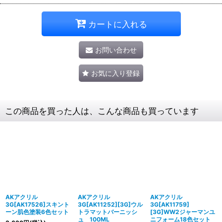
カートに入れる
お問い合わせ
お気に入り登録
この商品を買った人は、こんな商品も買っています
AKアクリル
AKアクリル
AKアクリル
3G[AK17526]スキント
3G[AK11252][3G]ウル
3G[AK11759]
ーン肌色塗装6色セット
トラマットバーニッシ
[3G]WW2ジャーマンユ
ュ 100ML
ニフォーム18色セット