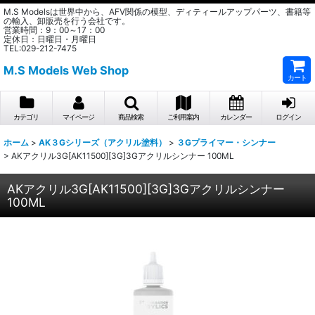
M.S Modelsは世界中から、AFV関係の模型、ディティールアップパーツ、書籍等
の輸入、卸販売を行う会社です。
営業時間：9：00～17：00
定休日：日曜日・月曜日
TEL:029-212-7475
M.S Models Web Shop
カート
カテゴリ
マイページ
商品検索
ご利用案内
カレンダー
ログイン
ホーム
>
AK３Gシリーズ（アクリル塗料）
>
３Gプライマー・シンナー
>
AKアクリル3G[AK11500][3G]3Gアクリルシンナー 100ML
AKアクリル3G[AK11500][3G]3Gアクリルシンナー
100ML