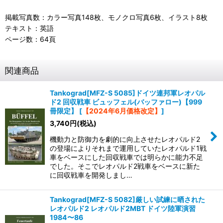
掲載写真数：カラー写真148枚、モノクロ写真6枚、イラスト8枚
テキスト：英語
ページ数：64頁
関連商品
Tankograd[MFZ-S 5085]ドイツ連邦軍レオパル
ド2 回収戦車 ビュッフェル(バッファロー)【999
冊限定】
[
【2024年6月価格改定】
]
3,740
円
(税込)
機動力と防御力を劇的に向上させたレオパルド2
の登場によりそれまで運用していたレオパルド1戦
車をベースにした回収戦車では明らかに能力不足
でした。そこでレオパルド2戦車をベースに新た
に回収戦車を開発しまし…
Tankograd[MFZ-S 5082]厳しい試練に晒された
レオパルド2 レオパルド2MBT ドイツ陸軍演習
1984〜86