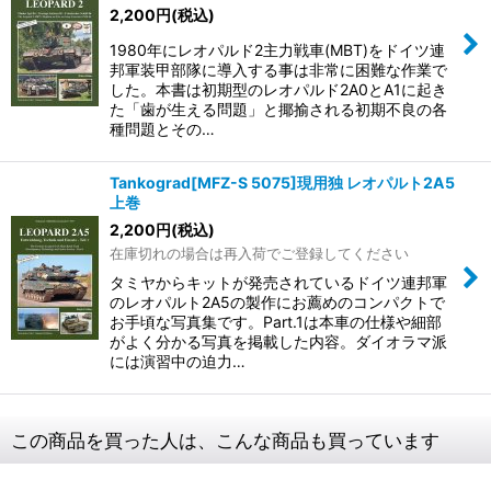
2,200
円
(税込)
1980年にレオパルド2主力戦車(MBT)をドイツ連
邦軍装甲部隊に導入する事は非常に困難な作業で
した。本書は初期型のレオパルド2A0とA1に起き
た「歯が生える問題」と揶揄される初期不良の各
種問題とその…
Tankograd[MFZ-S 5075]現用独 レオパルト2A5
上巻
2,200
円
(税込)
在庫切れの場合は再入荷でご登録してください
タミヤからキットが発売されているドイツ連邦軍
のレオパルト2A5の製作にお薦めのコンパクトで
お手頃な写真集です。Part.1は本車の仕様や細部
がよく分かる写真を掲載した内容。ダイオラマ派
には演習中の迫力…
この商品を買った人は、こんな商品も買っています