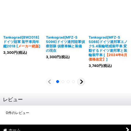
Tankograd[BW2018]
Tankograd[MFZ-S
Tankograd[MFZ-S
ドイツ陸軍 装甲車両年
5096]ドイツ連邦陸軍偵
5088]ドイツ連邦軍エノ
鑑2018
[
メーカー絶版
]
察部隊 偵察車輌と装備
ク5.4装輪哨戒装甲車 変
の現在
動するドイツ連邦軍と装
3,300
円
(税込)
輪装甲車
[
【2024年6月
3,300
円
(税込)
価格改定】
]
3,740
円
(税込)
レビュー
0
件のレビュー
ホーム