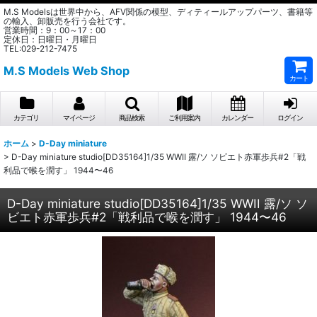
M.S Modelsは世界中から、AFV関係の模型、ディティールアップパーツ、書籍等
の輸入、卸販売を行う会社です。
営業時間：9：00～17：00
定休日：日曜日・月曜日
TEL:029-212-7475
M.S Models Web Shop
カート
カテゴリ
マイページ
商品検索
ご利用案内
カレンダー
ログイン
ホーム
>
D-Day miniature
>
D-Day miniature studio[DD35164]1/35 WWII 露/ソ ソビエト赤軍歩兵#2「戦
利品で喉を潤す」 1944〜46
D-Day miniature studio[DD35164]1/35 WWII 露/ソ ソ
ビエト赤軍歩兵#2「戦利品で喉を潤す」 1944〜46