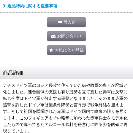
返品特約に関する重要事項
再入荷
お問い合わせ
お気に入り登録
商品詳細
ナチスドイツ軍のロシア侵攻で住んでいた街や故郷の多くが廃墟と
化しました。連合国側の支援も有り態勢を立て直した赤軍は反撃に
転じ今度はドイツ軍が敗走する事態となりました。そのまま赤軍の
追撃を許したドイツ軍は無条件降伏と言う形で戦争終結を迎えま
す。そして祖国を蹂躙された赤軍はドイツ国内で略奪の限りを尽く
します。このフィギュアもその略奪に加わった赤軍兵士をモデル化
したもので奪ってきたアルコール飲料を得意げに呷る姿を的確に再
現しています。