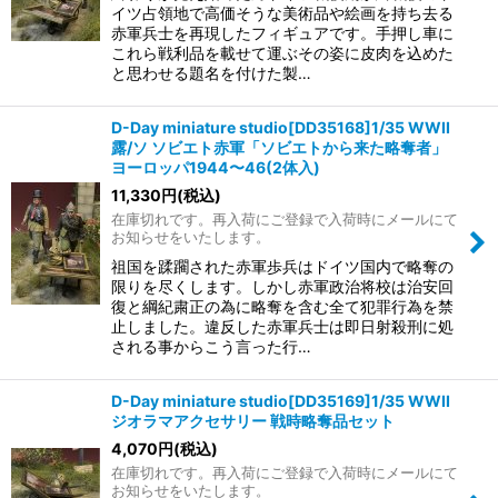
イツ占領地で高価そうな美術品や絵画を持ち去る
赤軍兵士を再現したフィギュアです。手押し車に
これら戦利品を載せて運ぶその姿に皮肉を込めた
と思わせる題名を付けた製…
D-Day miniature studio[DD35168]1/35 WWII
露/ソ ソビエト赤軍「ソビエトから来た略奪者」
ヨーロッパ1944〜46(2体入)
11,330
円
(税込)
在庫切れです。再入荷にご登録で入荷時にメールにて
お知らせをいたします。
祖国を蹂躙された赤軍歩兵はドイツ国内で略奪の
限りを尽くします。しかし赤軍政治将校は治安回
復と綱紀粛正の為に略奪を含む全て犯罪行為を禁
止しました。違反した赤軍兵士は即日射殺刑に処
される事からこう言った行…
D-Day miniature studio[DD35169]1/35 WWII
ジオラマアクセサリー 戦時略奪品セット
4,070
円
(税込)
在庫切れです。再入荷にご登録で入荷時にメールにて
お知らせをいたします。