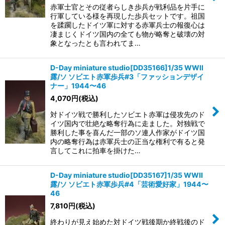
赤軍士官とその従者らしき歩兵が戦利品を片手に
行軍している様を再現した歩兵セットです。祖国
を蹂躙したドイツ軍に対する赤軍兵士の報復心は
凄まじくドイツ国内の全ても物が略奪と破壊の対
象となったとも言われてま…
D-Day miniature studio[DD35166]1/35 WWII
露/ソ ソビエト赤軍歩兵#3「ファッションデザイ
ナー」1944〜46
4,070
円
(税込)
対ドイツ戦で勝利したソビエト赤軍は侵攻先のド
イツ国内で壮絶な略奪行為に走ました。対独戦で
勝利した事を喜んだ一部のソ連人作家がドイツ国
内の略奪行為は赤軍兵士の正当な権利で有ると発
言してこれに拍車を掛けた…
D-Day miniature studio[DD35167]1/35 WWII
露/ソ ソビエト赤軍歩兵#4「芸術愛好家」1944〜
46
7,810
円
(税込)
終わりが見え始めた対ドイツ戦後期か終戦後のド