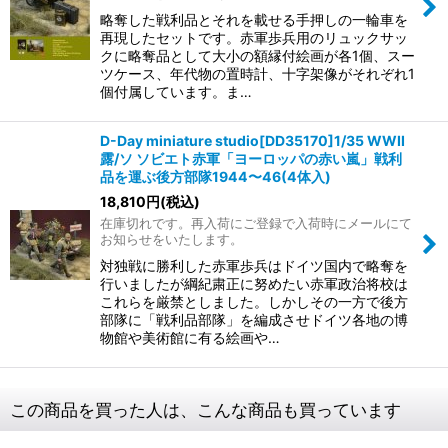
略奪した戦利品とそれを載せる手押しの一輪車を
再現したセットです。赤軍歩兵用のリュックサッ
クに略奪品として大小の額縁付絵画が各1個、スー
ツケース、年代物の置時計、十字架像がそれぞれ1
個付属しています。ま…
D-Day miniature studio[DD35170]1/35 WWII
露/ソ ソビエト赤軍「ヨーロッパの赤い嵐」戦利
品を運ぶ後方部隊1944〜46(4体入)
18,810
円
(税込)
在庫切れです。再入荷にご登録で入荷時にメールにて
お知らせをいたします。
対独戦に勝利した赤軍歩兵はドイツ国内で略奪を
行いましたが綱紀粛正に努めたい赤軍政治将校は
これらを厳禁としました。しかしその一方で後方
部隊に「戦利品部隊」を編成させドイツ各地の博
物館や美術館に有る絵画や…
この商品を買った人は、こんな商品も買っています