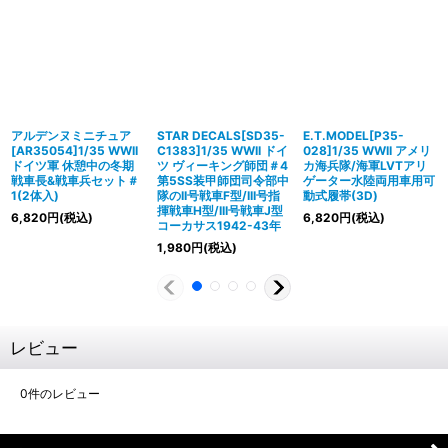
アルデンヌミニチュア
STAR DECALS[SD35-
E.T.MODEL[P35-
[AR35054]1/35 WWII
C1383]1/35 WWII ドイ
028]1/35 WWII アメリ
ドイツ軍 休憩中の冬期
ツ ヴィーキング師団＃4
カ海兵隊/海軍LVTアリ
戦車長&戦車兵セット＃
第5SS装甲師団司令部中
ゲーター水陸両用車用可
1(2体入)
隊のII号戦車F型/III号指
動式履帯(3D)
揮戦車H型/III号戦車J型
6,820
円
(税込)
6,820
円
(税込)
コーカサス1942-43年
1,980
円
(税込)
レビュー
0
件のレビュー