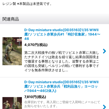
レジン製 ※本製品は未塗装です。
関連商品
D-Day miniature studio[DD35163]1/35 WWII
露/ソ ソビエト赤軍歩兵#1「時計収集家」1944〜
46
4,070
円
(税込)
第二次大戦後半の独ソ戦でソビエト赤軍に大敗し
たナチスドイツは敗走を繰り返し結果自国国境ま
で撤退する事態となりました。追撃する赤軍はこ
の国境も突破しベルリンの戦いで勝利する事でド
イツを無条件降伏させまし…
D-Day miniature studio[DD35165]1/35 WWII
露/ソ ソビエト赤軍歩兵「戦利品漁り」ヨーロッ
パ1944〜46(2体入)
7,810
円
(税込)
在庫切れです。再入荷にご登録で入荷時にメールにて
お知らせをいたします。