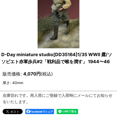
D-Day miniature studio[DD35164]1/35 WWII 露/ソ
ソビエト赤軍歩兵#2「戦利品で喉を潤す」 1944〜46
販売価格
:
4,070
円
(税込)
厚さ
:
40mm
在庫切れです。再入荷にご登録で入荷時にメールにてお知らせ
をいたします。
Facebookでシェア