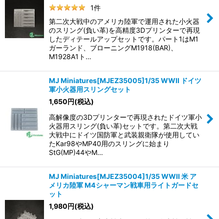
1
件
第二次大戦中のアメリカ陸軍で運用された小火器
のスリング(負い革)を高精度3Dプリンターで再現
したディテールアップセットです。パート1はM1
ガーランド、ブローニングM1918(BAR)、
M1928A1ト…
MJ Miniatures[MJEZ35005]1/35 WWII ドイツ
軍小火器用スリングセット
1,650
円
(税込)
高解像度の3Dプリンターで再現されたドイツ軍小
火器用スリング(負い革)セットです。第二次大戦
大戦中にドイツ国防軍と武装親衛隊が使用してい
たKar98やMP40用のスリングに始まり
StG(MP)44やM…
MJ Miniatures[MJEZ35004]1/35 WWII 米 ア
メリカ陸軍 M4シャーマン戦車用ライトガードセ
ット
1,980
円
(税込)