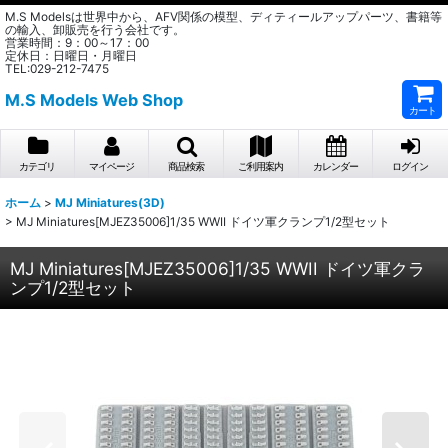
M.S Modelsは世界中から、AFV関係の模型、ディティールアップパーツ、書籍等
の輸入、卸販売を行う会社です。
営業時間：9：00～17：00
定休日：日曜日・月曜日
TEL:029-212-7475
M.S Models Web Shop
カート
カテゴリ
マイページ
商品検索
ご利用案内
カレンダー
ログイン
ホーム
>
MJ Miniatures(3D)
>
MJ Miniatures[MJEZ35006]1/35 WWII ドイツ軍クランプ1/2型セット
MJ Miniatures[MJEZ35006]1/35 WWII ドイツ軍クラ
ンプ1/2型セット