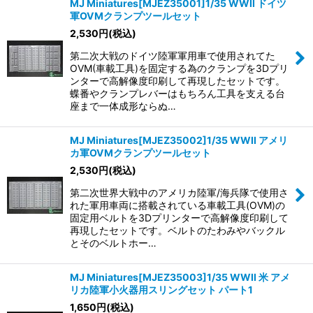
MJ Miniatures[MJEZ35001]1/35 WWII ドイツ
軍OVMクランプツールセット
2,530
円
(税込)
第二次大戦のドイツ陸軍軍用車で使用されてた
OVM(車載工具)を固定する為のクランプを3Dプリ
ンターで高解像度印刷して再現したセットです。
蝶番やクランプレバーはもちろん工具を支える台
座まで一体成形ならぬ…
MJ Miniatures[MJEZ35002]1/35 WWII アメリ
カ軍OVMクランプツールセット
2,530
円
(税込)
第二次世界大戦中のアメリカ陸軍/海兵隊で使用さ
れた軍用車両に搭載されている車載工具(OVM)の
固定用ベルトを3Dプリンターで高解像度印刷して
再現したセットです。ベルトのたわみやバックル
とそのベルトホー…
MJ Miniatures[MJEZ35003]1/35 WWII 米 アメ
リカ陸軍小火器用スリングセット パート1
1,650
円
(税込)