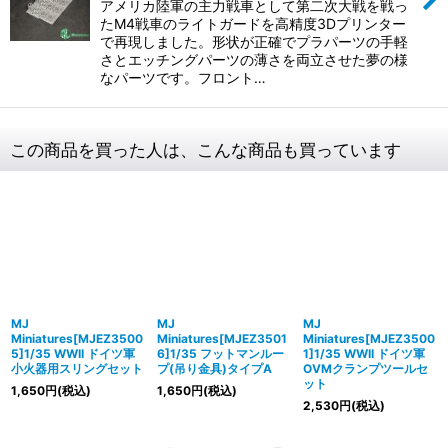
アメリカ陸軍の主力戦車として第二次大戦を戦っ
たM4戦車のライトガードを高精度3Dプリンター
で再現しました。形状が正確でプラパーツの手軽
さとエッチングパーツの薄さを両立させた夢の様
なパーツです。フロント…
この商品を買った人は、こんな商品も買っています
MJ
MJ
MJ
Miniatures[MJEZ3500
Miniatures[MJEZ3501
Miniatures[MJEZ3500
5]1/35 WWII ドイツ軍
6]1/35 フットマンルー
1]1/35 WWII ドイツ軍
小火器用スリングセット
プ(吊り金具)タイプA
OVMクランプツールセ
ット
1,650
円
(税込)
1,650
円
(税込)
2,530
円
(税込)