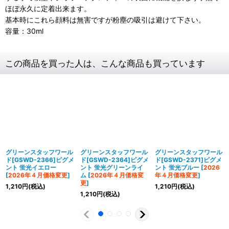
ほぼ永久に定着出来ます。
基本時にこれら顔料は無害ですが粉塵の吸引は避けて下さい。
容量：30ml
この商品を買った人は、こんな商品も買っています
グリーンスタッフワール
グリーンスタッフワール
グリーンスタッフワール
ド[GSWD-2366]ピグメ
ド[GSWD-2364]ピグメ
ド[GSWD-2371]ピグメ
ント 蛍光イエロー
ント 蛍光グリーンライ
ント 蛍光ブルー
[
2026
[
2026年４月価格変更
]
ム
[
2026年４月価格変
年４月価格変更
]
更
]
1,210
円
(税込)
1,210
円
(税込)
1,210
円
(税込)