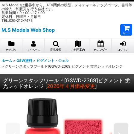
M.S Modelsは世界中から、AFV関係の模型、ディティールアップパーツ、書籍等
の輸入、卸販売を行う会社です。
営業時間：9：00～17：00
定休日：日曜日・月曜日
TEL:029-212-7475
M.S Models Web Shop
カート
カテゴリ
マイページ
商品検索
ご利用案内
カレンダー
ログイン
ホーム
>
GSW塗料
>
ピグメント・ジェル
>
グリーンスタッフワールド[GSWD-2369]ピグメント 蛍光レッドオレンジ
グリーンスタッフワールド[GSWD-2369]ピグメント 蛍
光レッドオレンジ
[
2026年４月価格変更
]