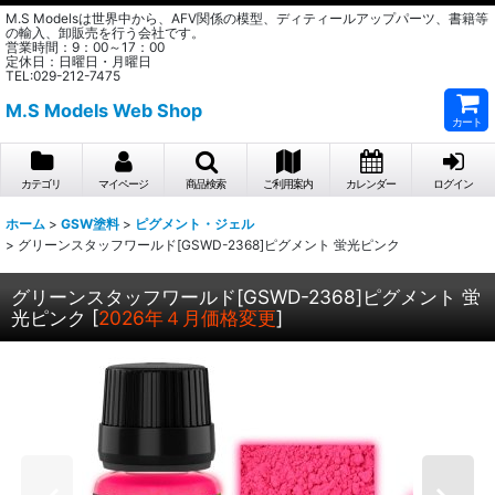
M.S Modelsは世界中から、AFV関係の模型、ディティールアップパーツ、書籍等
の輸入、卸販売を行う会社です。
営業時間：9：00～17：00
定休日：日曜日・月曜日
TEL:029-212-7475
M.S Models Web Shop
カート
カテゴリ
マイページ
商品検索
ご利用案内
カレンダー
ログイン
ホーム
>
GSW塗料
>
ピグメント・ジェル
>
グリーンスタッフワールド[GSWD-2368]ピグメント 蛍光ピンク
グリーンスタッフワールド[GSWD-2368]ピグメント 蛍
光ピンク
[
2026年４月価格変更
]