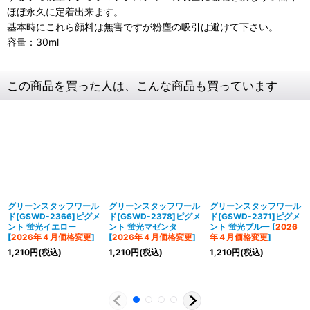
ほぼ永久に定着出来ます。
基本時にこれら顔料は無害ですが粉塵の吸引は避けて下さい。
容量：30ml
この商品を買った人は、こんな商品も買っています
グリーンスタッフワール
グリーンスタッフワール
グリーンスタッフワール
ド[GSWD-2366]ピグメ
ド[GSWD-2378]ピグメ
ド[GSWD-2371]ピグメ
ント 蛍光イエロー
ント 蛍光マゼンタ
ント 蛍光ブルー
[
2026
[
2026年４月価格変更
]
[
2026年４月価格変更
]
年４月価格変更
]
1,210
円
(税込)
1,210
円
(税込)
1,210
円
(税込)