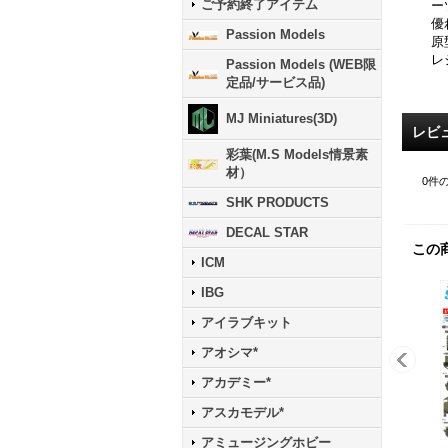
ご予約終了アイテム
ー
優
Passion Models
原
レ
Passion Models (WEB限
定品/サービス品)
MJ Miniatures(3D)
レビ
彩葉(M.S Models情景素
材）
0
件
SHK PRODUCTS
DECAL STAR
この
ICM
IBG
アイラブキット
アオシマ*
アカデミー*
アスカモデル*
アミュージングホビー