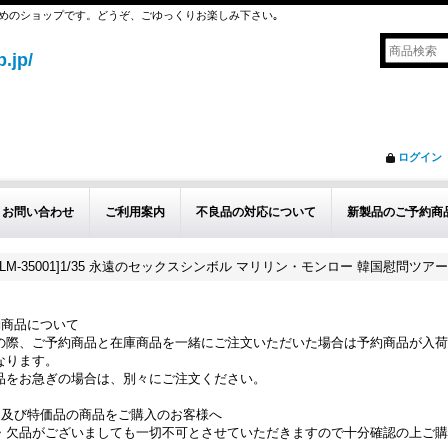
めのショップです。どうぞ、ごゆっくりお楽しみ下さい｡
.jp/
ログイン
お問い合わせ
ご利用案内
不良品の対応について
新製品のご予約商
M-35001]1/35 永遠のセックスシンボル マリリン・モンロー 韓国慰問ツアー1
約商品について
の際、ご予約商品と在庫商品を一緒にご注文いただいた場合は予約商品が入荷
なります。
品をお急ぎの場合は、別々にご注文ください。
品及び特価品の商品をご購入のお客様へ
・欠品がございましても一切不可とさせていただきますので十分確認の上ご購