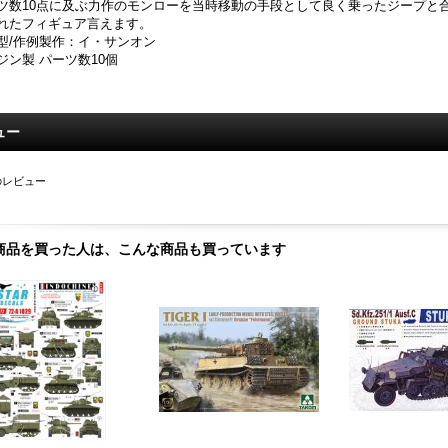
ツ数10点に及ぶ力作のモンローを当時移動の手段として良く乗ったジープと
れたフィギュア言えます。
型/作例製作：イ・サンオン
ジン製 パーツ数10個
ュー
のレビュー
商品を買った人は、こんな商品も買っています