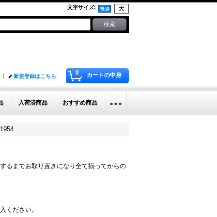
文字サイズ
:
0
カートの中身
新規登録はこちら
品
入荷済商品
おすすめ商品
954
するまでお取り置きになり全て揃ってからの
入ください。