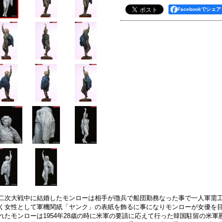
Facebookでシェア
二次大戦中に結婚したモンローは相手が徴兵で船団勤務なった事で一人軍需
く女性として軍機関紙「ヤンク」の表紙を飾るに事になりモンローが女優を
れたモンローは1954年28歳の時に米軍の要請に応えて行った韓国駐留の米