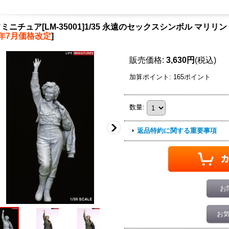
ミニチュア[LM-35001]1/35 永遠のセックスシンボル マリリ
4年7月価格改定
]
販売価格
:
3,630円
(税込)
加算ポイント: 165ポイント
数量
:
返品特約に関する重要事項
お
お