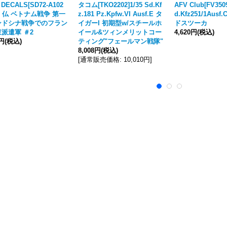
 DECALS[SD72-A102
タコム[TKO2202]1/35 Sd.Kf
AFV Club[FV3509
/72 仏 ベトナム戦争 第一
z.181 Pz.Kpfw.VI Ausf.E タ
d.Kfz251/1Aus
ンドシナ戦争でのフラン
イガーI 初期型w/スチールホ
ドスツーカ
派遣軍 ＃2
イール&ツィンメリットコー
4,620円
(税込)
0円
(税込)
ティング"フェールマン戦隊"
8,008円
(税込)
[
通常販売価格
:
10,010円
]