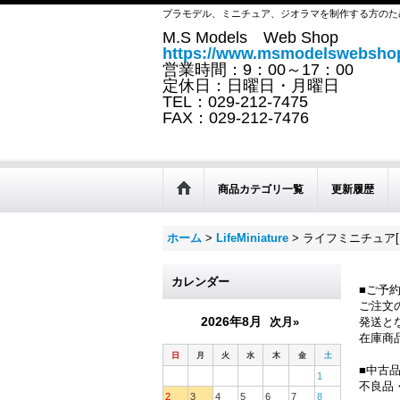
プラモデル、ミニチュア、ジオラマを制作する方のた
M.S Models Web Shop
https://www.msmodelswebshop
営業時間：9：00～17：00
定休日：日曜日・月曜日
TEL：029-212-7475
FAX：029-212-7476
商品カテゴリ一覧
更新履歴
ホーム
>
LifeMiniature
>
ライフミニチュア[L
カレンダー
■ご予
ご注文
2026年8月
次月»
発送と
在庫商
日
月
火
水
木
金
土
■中古
1
不良品
2
3
4
5
6
7
8