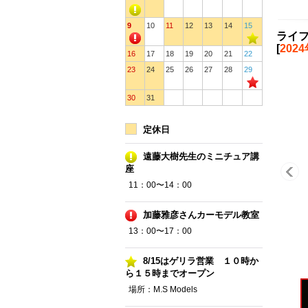
9
10
11
12
13
14
15
ライフ
[
202
16
17
18
19
20
21
22
23
24
25
26
27
28
29
30
31
定休日
遠藤大樹先生のミニチュア講
座
11：00〜14：00
加藤雅彦さんカーモデル教室
13：00〜17：00
8/15はゲリラ営業 １０時か
ら１５時までオープン
場所：M.S Models