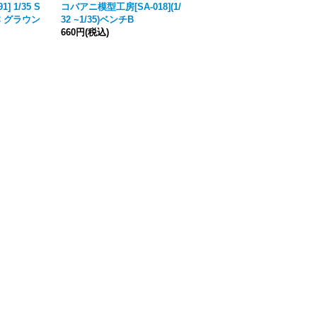
1] 1/35 S
コバアニ模型工房[SA-018](1/
Miniarm[B35212]1/35 WWII
f.C グラウン
32 ~1/35)ベンチB
露/ソ T-34/76用スリッド無し
660円
(税込)
穴開きタイヤ付プレス転輪セ
ット1942〜44 (ズベズダ/ド
ラゴン/ミニアート用)
2,948円
(税込)