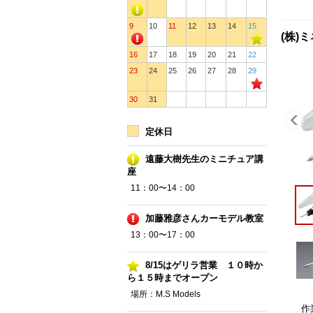
9
10
11
12
13
14
15
(株)
16
17
18
19
20
21
22
23
24
25
26
27
28
29
30
31
定休日
遠藤大樹先生のミニチュア講
座
11：00〜14：00
加藤雅彦さんカーモデル教室
13：00〜17：00
8/15はゲリラ営業 １０時か
ら１５時までオープン
場所：M.S Models
作