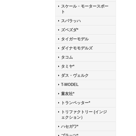
スケール・モータースポー
ト
スパラッハ
ズベズダ*
タイガーモデル
ダイナモモデルズ
タコム
タミヤ*
ダス・ヴェルク
T-MODEL
童友社*
トランペッター*
トリファクトリー (インジ
ェクション）
ハセガワ*
プラッツ*