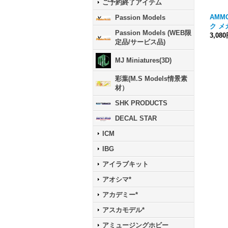
ご予約終了アイテム
AMM
Passion Models
ク 
Passion Models (WEB限
3,08
定品/サービス品)
MJ Miniatures(3D)
彩葉(M.S Models情景素
材）
SHK PRODUCTS
DECAL STAR
ICM
IBG
アイラブキット
アオシマ*
アカデミー*
アスカモデル*
アミュージングホビー