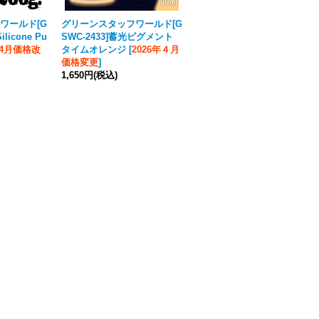
ワールド[G
グリーンスタッフワールド[G
グリーンスタッフワールド[G
ilicone Pu
SWC-2433]蓄光ピグメント
SW-2190]ローリングピン ス
年4月価格改
タイムオレンジ
[
2026年４月
ティームパンク
[
2026年4月
価格変更
]
価格改定
]
1,650円
(税込)
3,520円
(税込)