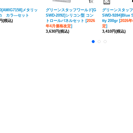
O[AMIG7158]メタリッ
グリーンスタッフワールド[G
グリーンスタッフ
メカ カラ―セット
SWD-2092]シリコン型 コン
SWD-9284]Blue S
0円
(税込)
トロールパネルセット
[
2026
tty 200gr
[
2026
年4月価格改定
]
定
]
3,630円
(税込)
3,410円
(税込)