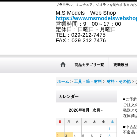
プラモデル、ミニチュア、ジオラマを制作する方のた
M.S Models Web Shop
https://www.msmodelswebshop
営業時間：9：00～17：00
定休日：日曜日・月曜日
TEL：029-212-7475
FAX：029-212-7476
商品カテゴリ一覧
更新履歴
ホーム
>
工具・筆・材料
>
材料・その他
>
カレンダー
■ご予
ご注文
2026年8月
次月»
発送と
在庫商
日
月
火
水
木
金
土
■中古
1
不良品
2
3
4
5
6
7
8