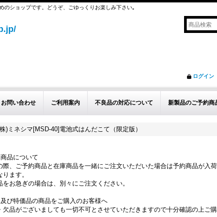
めのショップです。どうぞ、ごゆっくりお楽しみ下さい｡
.jp/
ログイン
お問い合わせ
ご利用案内
不良品の対応について
新製品のご予約商
(株)ミネシマ[MSD-40]電池式はんだこて（限定版）
約商品について
の際、ご予約商品と在庫商品を一緒にご注文いただいた場合は予約商品が入荷
なります。
品をお急ぎの場合は、別々にご注文ください。
品及び特価品の商品をご購入のお客様へ
・欠品がございましても一切不可とさせていただきますので十分確認の上ご購