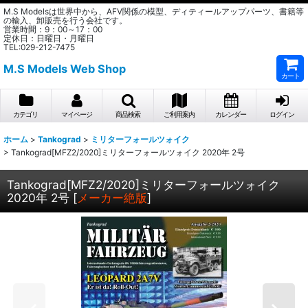
M.S Modelsは世界中から、AFV関係の模型、ディティールアップパーツ、書籍等
の輸入、卸販売を行う会社です。
営業時間：9：00～17：00
定休日：日曜日・月曜日
TEL:029-212-7475
M.S Models Web Shop
カート
カテゴリ
マイページ
商品検索
ご利用案内
カレンダー
ログイン
ホーム
>
Tankograd
>
ミリターフォールツォイク
>
Tankograd[MFZ2/2020]ミリターフォールツォイク 2020年 2号
Tankograd[MFZ2/2020]ミリターフォールツォイク
2020年 2号
[
メーカー絶版
]