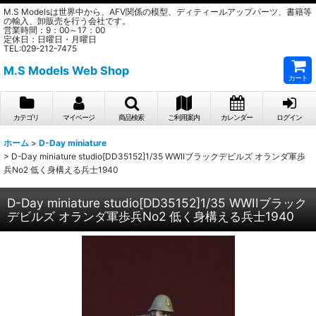
M.S Modelsは世界中から、AFV関係の模型、ディティールアップパーツ、書籍等
の輸入、卸販売を行う会社です。
営業時間：9：00～17：00
定休日：日曜日・月曜日
TEL:029-212-7475
M.S Models Web Shop
カート
カテゴリ
マイページ
商品検索
ご利用案内
カレンダー
ログイン
ホーム
>
D-Day miniature
>
D-Day miniature studio[DD35152]1/35 WWIIブラックデビルズ オランダ軍歩
兵No2 低く身構える兵士1940
D-Day miniature studio[DD35152]1/35 WWIIブラック
デビルズ オランダ軍歩兵No2 低く身構える兵士1940