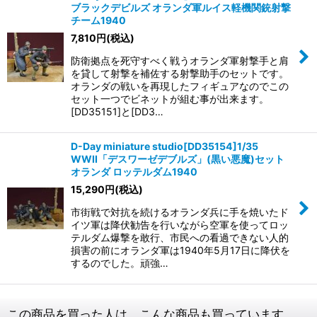
ブラックデビルズ オランダ軍ルイス軽機関銃射撃
チーム1940
7,810
円
(税込)
防衛拠点を死守すべく戦うオランダ軍射撃手と肩
を貸して射撃を補佐する射撃助手のセットです。
オランダの戦いを再現したフィギュアなのでこの
セット一つでビネットが組む事が出来ます。
[DD35151]と[DD3…
D-Day miniature studio[DD35154]1/35
WWII「デスワーゼデブルズ」(黒い悪魔)セット
オランダ ロッテルダム1940
15,290
円
(税込)
市街戦で対抗を続けるオランダ兵に手を焼いたド
イツ軍は降伏勧告を行いながら空軍を使ってロッ
テルダム爆撃を敢行、市民への看過できない人的
損害の前にオランダ軍は1940年5月17日に降伏を
するのでした。頑強…
この商品を買った人は、こんな商品も買っています