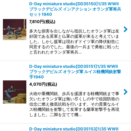
D-Day miniature studio[DD35150]1/35 WWII
ブラックデビルズ インアクション オランダ軍将兵
セット1940
7,810
円
(税込)
多大な損害を出しながら抵抗したオランダ軍は友
好国である英軍と仏軍の援軍が来ると考えていま
した。しかし援軍は現れずドイツ軍の降伏勧告に
同意するのでした。最後の一兵まで勇敢に戦った
と言われたオランダ軍将兵…
D-Day miniature studio[DD35151]1/35 WWII
ブラックデビルズ オランダ軍 ルイス軽機関銃射撃
手1940
4,070
円
(税込)
火砲や重機関銃、歩兵を援護する軽機関銃まで事
欠いたオランダ軍は無い尽くしの中で祖国防衛の
信念に燃え徹底抗戦を行います。その貴重なルイ
ス軽機関銃を射撃して友軍する蘭軍射撃手を再現
しました。二脚を立てて機…
D-Day miniature studio[DD35153]1/35 WWII