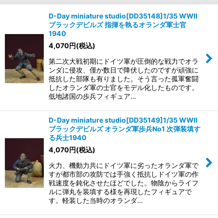
D-Day miniature studio[DD35148]1/35 WWII
ブラックデビルズ 指揮を執るオランダ軍士官
1940
4,070
円
(税込)
第二次大戦初期にドイツ軍が圧倒的な戦力でオラ
ンダに侵攻、僅か数日で降伏したのですが頑強に
抵抗した部隊も有りました。そう言った孤軍奮闘
したオランダ軍の士官をモデル化したものです。
低地諸国の歩兵フィギュア…
D-Day miniature studio[DD35149]1/35 WWII
ブラックデビルズ オランダ軍歩兵No1 次弾装填す
る兵士1940
4,070
円
(税込)
火力、機動力共にドイツ軍に劣ったオランダ軍で
すが都市部の攻防では手強く抵抗しドイツ軍の作
戦速度を鈍化させたほどでした。物陰からライフ
ルに弾丸を装填する様を再現したフィギュアで
す。軽装した当時のオランダ…