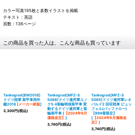
カラー写真195枚と多数イラストを掲載
テキスト：英語
頁数：136ページ
この商品を買った人は、こんな商品も買っています
Tankograd[BW2018]
Tankograd[MFZ-S
Tankograd[MFZ-S
ドイツ陸軍 装甲車両年
5088]ドイツ連邦軍エノ
5085]ドイツ連邦軍レオ
鑑2018
[
メーカー絶版
]
ク5.4装輪哨戒装甲車 変
パルド2 回収戦車 ビュッ
動するドイツ連邦軍と装
フェル(バッファロー)
3,300
円
(税込)
輪装甲車
[
【2024年6月
【999冊限定】
価格改定】
]
[
【2024年6月価格改
定】
]
3,740
円
(税込)
3,740
円
(税込)