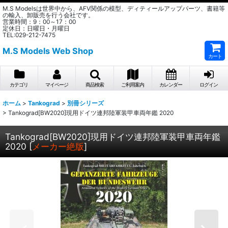
M.S Modelsは世界中から、AFV関係の模型、ディティールアップパーツ、書籍等
の輸入、卸販売を行う会社です。
営業時間：9：00～17：00
定休日：日曜日・月曜日
TEL:029-212-7475
M.S Models Web Shop
カート
カテゴリ
マイページ
商品検索
ご利用案内
カレンダー
ログイン
ホーム
>
Tankograd
>
別冊シリーズ
>
Tankograd[BW2020]現用ドイツ連邦陸軍装甲車両年鑑 2020
Tankograd[BW2020]現用ドイツ連邦陸軍装甲車両年鑑
2020
[
メーカー絶版
]