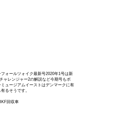
ォールツォイク最新号2020年1号は新
車チャレンジャー2の解説など今期号もボ
ーミュージアムイーストはデンマークに有
も有るそうです。
BKF回収車