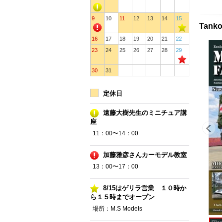
9
10
11
12
13
14
15
Tank
16
17
18
19
20
21
22
23
24
25
26
27
28
29
30
31
定休日
遠藤大樹先生のミニチュア講
座
11：00〜14：00
加藤雅彦さんカーモデル教室
13：00〜17：00
8/15はゲリラ営業 １０時か
ら１５時までオープン
場所：M.S Models