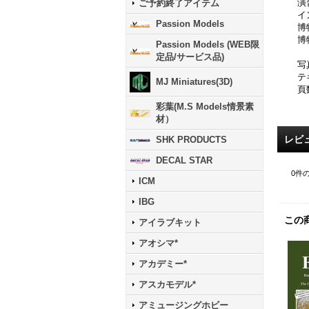
演
ご予約終了アイテム
イ
Passion Models
博
博
Passion Models (WEB限
定品/サービス品)
写
テ
MJ Miniatures(3D)
頁
彩葉(M.S Models情景素
材）
レビ
SHK PRODUCTS
DECAL STAR
0
件
ICM
IBG
この
アイラブキット
アオシマ*
アカデミー*
アスカモデル*
アミュージングホビー