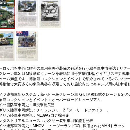
ーロッパを中心に昨今の軍用車両や装備の解説を行う総合軍事情報誌ミリターフ
クレーン車G-LTM移動式クレーンを表紙にIII号突撃砲D型やイギリス主力戦
ューム満点です。博物館コレクションとイベントで紹介されているパンツァ
博物館で大変多くの東側兵器を収蔵しており施設内にはキャンプ用の駐車場
イツ連邦軍新システム：新ヘビー級クレーン車 G-LTM移動式クレーン＆G-の
物館コレクションとイベント：オーバーロードミュージアム
イツ国防軍車両史：III突撃砲D型
ギリス陸軍車両解説：チャレンジャー2「ストリートファイター」
メリカ陸軍車両解説：M109A7自走榴弾砲
ンダストリアルニュース：ボクサー装甲車回収型を発表
イツ連邦軍装備史：MHOV-ニュージーランド軍に採用されたMANトラック