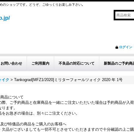
めのショップです。どうぞ、ごゆっくりお楽しみ下さい｡
.jp/
ログイン
お問い合わせ
ご利用案内
不良品の対応について
新製品のご予約商
ォイク
>
Tankograd[MFZ1/2020]ミリターフォールツォイク 2020 年 1号
約商品について
の際、ご予約商品と在庫商品を一緒にご注文いただいた場合は予約商品が入荷
なります。
品をお急ぎの場合は、別々にご注文ください。
品及び特価品の商品をご購入のお客様へ
・欠品がございましても一切不可とさせていただきますので十分確認の上ご購