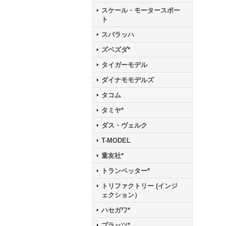
スケール・モータースポー
ト
スパラッハ
ズベズダ*
タイガーモデル
ダイナモモデルズ
タコム
タミヤ*
ダス・ヴェルク
T-MODEL
童友社*
トランペッター*
トリファクトリー (インジ
ェクション）
ハセガワ*
プラッツ*