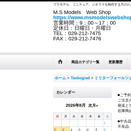
プラモデル、ミニチュア、ジオラマを制作する方のた
M.S Models Web Shop
https://www.msmodelswebshop
営業時間：9：00～17：00
定休日：日曜日・月曜日
TEL：029-212-7475
FAX：029-212-7476
商品カテゴリ一覧
更新履歴
ホーム
>
Tankograd
>
ミリターフォールツ
カレンダー
■ご予
ご注文
2026年8月
次月»
発送と
在庫商
日
月
火
水
木
金
土
■中古
1
不良品
2
3
4
5
6
7
8