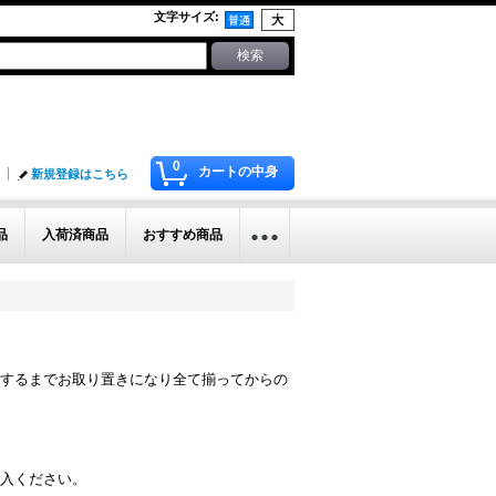
文字サイズ
:
0
カートの中身
新規登録はこちら
品
入荷済商品
おすすめ商品
するまでお取り置きになり全て揃ってからの
入ください。