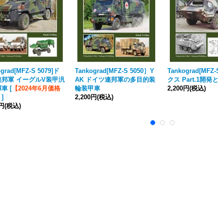
grad[MFZ-S 5079]ド
Tankograd[MFZ-S 5050］Y
Tankograd[MFZ
連邦軍 イーグルV装甲汎
AK ドイツ連邦軍の多目的装
クス Part.1開発
揮車
[
【2024年6月価格
輪装甲車
2,200円
(税込)
】
]
2,200円
(税込)
0円
(税込)