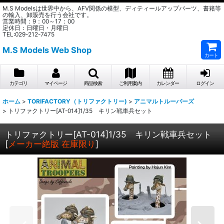
M.S Modelsは世界中から、AFV関係の模型、ディティールアップパーツ、書籍等
の輸入、卸販売を行う会社です。
営業時間：9：00～17：00
定休日：日曜日・月曜日
TEL:029-212-7475
M.S Models Web Shop
カート
カテゴリ
マイページ
商品検索
ご利用案内
カレンダー
ログイン
ホーム
>
TORIFACTORY（トリファクトリー)
>
アニマルトルーパーズ
>
トリファクトリー[AT-014]1/35 キリン戦車兵セット
トリファクトリー[AT-014]1/35 キリン戦車兵セット
[
メーカー絶版 在庫限り
]