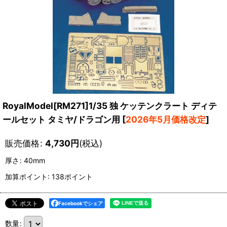
RoyalModel[RM271]1/35 独 ケッテンクラート ディテ
ールセット タミヤ/ドラゴン用
[
2026年5月価格改定
]
販売価格
:
4,730
円
(税込)
厚さ
:
40mm
加算ポイント: 138ポイント
Facebookでシェア
数量
: