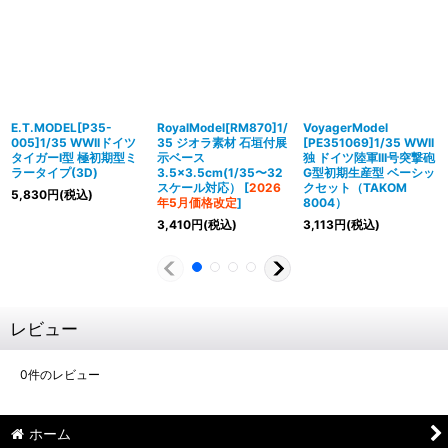
E.T.MODEL[P35-
RoyalModel[RM870]1/
VoyagerModel
005]1/35 WWIIドイツ
35 ジオラ素材 石垣付展
[PE351069]1/35 WWII
タイガーI型 極初期型ミ
示ベース
独 ドイツ陸軍III号突撃砲
ラータイプ(3D)
3.5×3.5cm(1/35〜32
G型初期生産型 ベーシッ
スケール対応）
[
2026
クセット（TAKOM
5,830
円
(税込)
年5月価格改定
]
8004）
3,410
円
(税込)
3,113
円
(税込)
レビュー
0
件のレビュー
ホーム