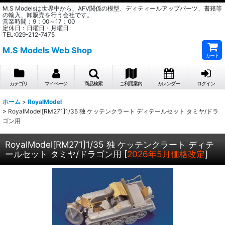
M.S Modelsは世界中から、AFV関係の模型、ディティールアップパーツ、書籍等
の輸入、卸販売を行う会社です。
営業時間：9：00～17：00
定休日：日曜日・月曜日
TEL:029-212-7475
M.S Models Web Shop
カート
カテゴリ
マイページ
商品検索
ご利用案内
カレンダー
ログイン
ホーム
>
RoyalModel
>
RoyalModel[RM271]1/35 独 ケッテンクラート ディテールセット タミヤ/ドラ
ゴン用
RoyalModel[RM271]1/35 独 ケッテンクラート ディテ
ールセット タミヤ/ドラゴン用
[
2026年5月価格改定
]