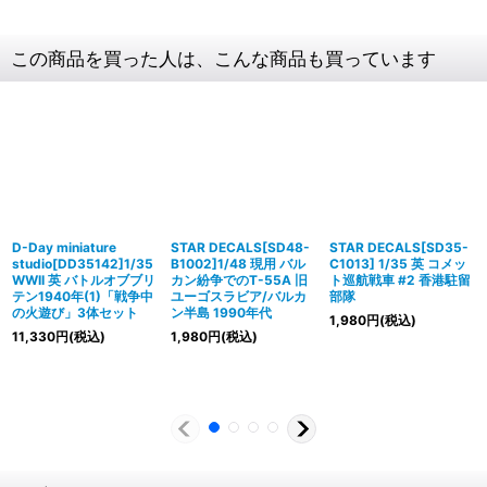
この商品を買った人は、こんな商品も買っています
D-Day miniature
STAR DECALS[SD48-
STAR DECALS[SD35-
studio[DD35142]1/35
B1002]1/48 現用 バル
C1013] 1/35 英 コメッ
WWII 英 バトルオブブリ
カン紛争でのT-55A 旧
ト巡航戦車 #2 香港駐留
テン1940年(1)「戦争中
ユーゴスラビア/バルカ
部隊
の火遊び」3体セット
ン半島 1990年代
1,980
円
(税込)
11,330
円
(税込)
1,980
円
(税込)