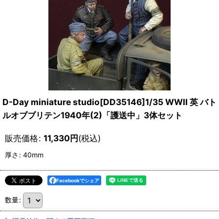
D-Day miniature studio[DD35146]1/35 WWII 英 バト
ルオブブリテン1940年(2)「護送中」3体セット
販売価格
:
11,330
円
(税込)
厚さ
:
40mm
Facebookでシェア
数量
: