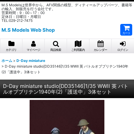
M.S Modelsは世界中から、AFV関係の模型、ディティールアップパーツ、書籍等
の輸入、卸販売を行う会社です。
営業時間：9：00～17：00
定休日：日曜日・月曜日
TEL:029-212-7475
M.S Models Web Shop
カート
カテゴリ
マイページ
商品検索
ご利用案内
カレンダー
ログイン
ホーム
>
D-Day miniature
>
D-Day miniature studio[DD35146]1/35 WWII 英 バトルオブブリテン1940年
(2)「護送中」3体セット
D-Day miniature studio[DD35146]1/35 WWII 英 バト
ルオブブリテン1940年(2)「護送中」3体セット