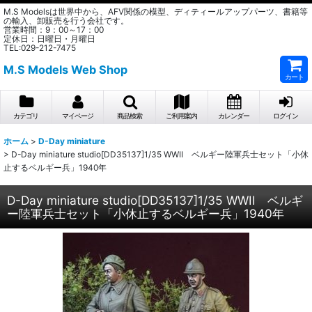
M.S Modelsは世界中から、AFV関係の模型、ディティールアップパーツ、書籍等
の輸入、卸販売を行う会社です。
営業時間：9：00～17：00
定休日：日曜日・月曜日
TEL:029-212-7475
M.S Models Web Shop
カート
カテゴリ
マイページ
商品検索
ご利用案内
カレンダー
ログイン
ホーム
>
D-Day miniature
>
D-Day miniature studio[DD35137]1/35 WWII ベルギー陸軍兵士セット「小休
止するベルギー兵」1940年
D-Day miniature studio[DD35137]1/35 WWII ベルギ
ー陸軍兵士セット「小休止するベルギー兵」1940年