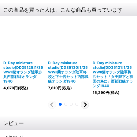
この商品を買った人は、こんな商品も買っています
D-Day miniature
D-Day miniature
D-Day miniature
studio[DD35125]1/35
studio[DD35130]1/35
studio[DD35131]1/35
WWII蘭オランダ陸軍歩
WWII蘭オランダ陸軍将
WWII蘭オランダ陸軍将
兵西部戦線オランダ
校と下士官セット西部戦
兵セット「女王陛下と祖
1940
線オランダ1940
国の為に」西部戦線オラ
ンダ1940
4,070
円
(税込)
7,810
円
(税込)
15,290
円
(税込)
レビュー