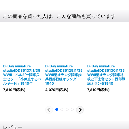
この商品を買った人は、こんな商品も買っています
D-Day miniature
D-Day miniature
D-Day miniature
studio[DD35137]1/35
studio[DD35125]1/35
studio[DD35130]1/35
WWII ベルギー陸軍兵
WWII蘭オランダ陸軍歩
WWII蘭オランダ陸軍将
士セット「小休止するベ
兵西部戦線オランダ
校と下士官セット西部戦
ルギー兵」1940年
1940
線オランダ1940
7,810
円
(税込)
4,070
円
(税込)
7,810
円
(税込)
レビュー