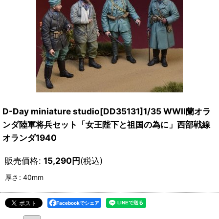
D-Day miniature studio[DD35131]1/35 WWII蘭オラ
ンダ陸軍将兵セット「女王陛下と祖国の為に」西部戦線
オランダ1940
販売価格
:
15,290
円
(税込)
厚さ
:
40mm
Facebookでシェア