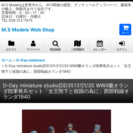
M.S Modelsは世界中から、AFV関係の模型、ディティールアップパーツ、書籍等
の輸入、卸販売を行う会社です。
営業時間：9：00～17：00
定休日：日曜日・月曜日
TEL:029-212-7475
M.S Models Web Shop
カート
カテゴリ
マイページ
商品検索
ご利用案内
カレンダー
ログイン
ホーム
>
D-Day miniature
>
D-Day miniature studio[DD35131]1/35 WWII蘭オランダ陸軍将兵セット「女王
陛下と祖国の為に」西部戦線オランダ1940
D-Day miniature studio[DD35131]1/35 WWII蘭オラン
ダ陸軍将兵セット「女王陛下と祖国の為に」西部戦線オ
ランダ1940