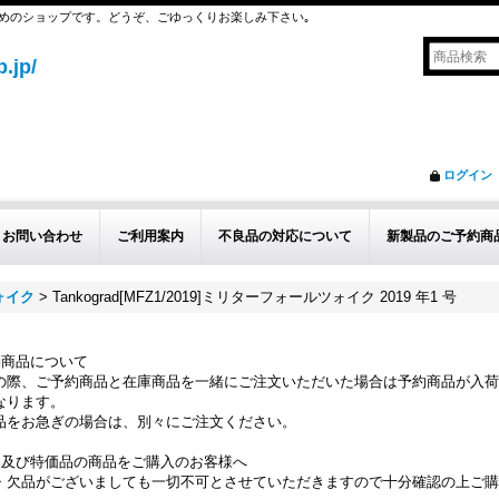
めのショップです。どうぞ、ごゆっくりお楽しみ下さい｡
.jp/
ログイン
お問い合わせ
ご利用案内
不良品の対応について
新製品のご予約商
ォイク
>
Tankograd[MFZ1/2019]ミリターフォールツォイク 2019 年1 号
約商品について
の際、ご予約商品と在庫商品を一緒にご注文いただいた場合は予約商品が入荷
なります。
品をお急ぎの場合は、別々にご注文ください。
品及び特価品の商品をご購入のお客様へ
・欠品がございましても一切不可とさせていただきますので十分確認の上ご購