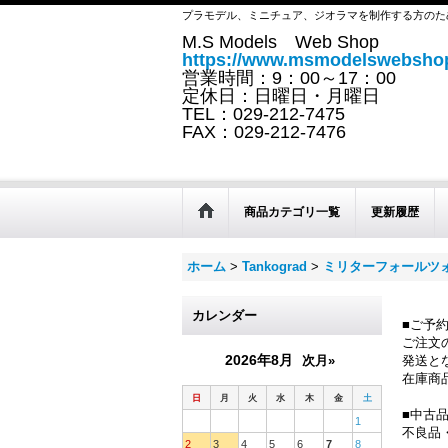
プラモデル、ミニチュア、ジオラマを制作する方のた
M.S Models Web Shop
https://www.msmodelswebshop
営業時間：9：00～17：00
定休日：日曜日・月曜日
TEL：029-212-7475
FAX：029-212-7476
商品カテゴリ一覧
更新履歴
ホーム
>
Tankograd
>
ミリターフォールツ
カレンダー
■ご予
ご注文
2026年8月
次月»
発送と
在庫商
日
月
火
水
木
金
土
■中古
1
不良品
2
3
4
5
6
7
8