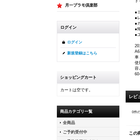
ド
月一プラモ倶楽部
●
●
●
ログイン
●
●
ログイン
2
A
新規登録はこちら
車
使
容
6
ショッピングカート
カートは空です。
レビ
商品カテゴリ一覧
0
件
全商品
ご予約受付中
この