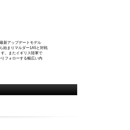
ズ最新アップデートモデル
ら始まりマルダー1A5と対戦
ます。またイギリス陸軍で
かりフォローする幅広い内