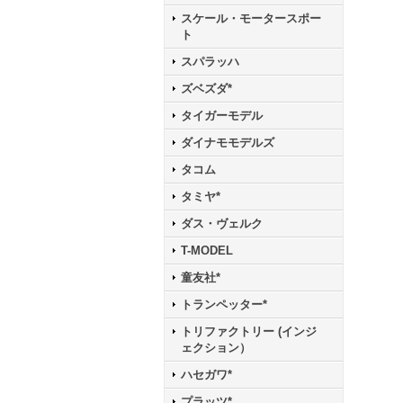
スケール・モータースポー
ト
スパラッハ
ズベズダ*
タイガーモデル
ダイナモモデルズ
タコム
タミヤ*
ダス・ヴェルク
T-MODEL
童友社*
トランペッター*
トリファクトリー (インジ
ェクション）
ハセガワ*
プラッツ*