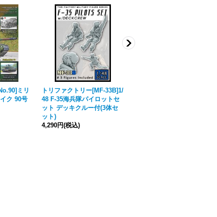
-No.90]ミリ
トリファクトリー[MF-33B]1/
グリーンスタッフワールド[G
ク 90号
48 F-35海兵隊パイロットセ
SWD-2116]ウォータースライ
ット デッキクルー付(3体セ
ドデカール ロボットシグナ
ット)
ル
[
2026年4月価格改定
]
4,290円
(税込)
2,530円
(税込)