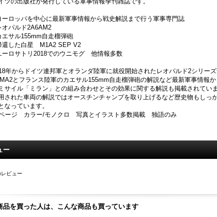
イツの出版社が発行している軍事情報季刊雑誌です。
ヨーロッパを中心に最新軍事情報から戦史解説まで行う軍事専門誌
レオパルド2A6AM2
カエサル155mm自走榴弾砲
帰還した白星 M1A2 SEP V2
ユーロサトリ2018でのウニモグ 他情報多数
018年からドイツ連邦軍とオランダ陸軍に就役開始されたレオパルド2シリー
6MA2とフランス陸軍のカエサル155mm自走榴弾砲の解説など最新軍事情報か
ミサイル「ミラン」との組み合わせとその効果に関する解説も掲載されてい
用された車両の解説ではオースチンチャンプを取り上げるなど歴史物もしっ
となっています。
0ページ カラー/モノクロ 写真とイラスト多数掲載 独語のみ
ュー
のレビュー
商品を買った人は、こんな商品も買っています