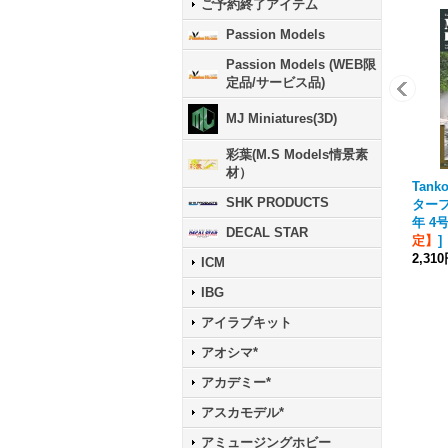
ご予約終了アイテム
Passion Models
Passion Models (WEB限
定品/サービス品)
MJ Miniatures(3D)
彩葉(M.S Models情景素
材）
Tank
SHK PRODUCTS
ターフ
年 4
DECAL STAR
定】
]
2,31
ICM
IBG
アイラブキット
アオシマ*
アカデミー*
アスカモデル*
アミュージングホビー