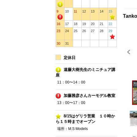
9
10
11
12
13
14
15
Tank
16
17
18
19
20
21
22
23
24
25
26
27
28
29
30
31
定休日
遠藤大樹先生のミニチュア講
座
11：00〜14：00
加藤雅彦さんカーモデル教室
13：00〜17：00
8/15はゲリラ営業 １０時か
ら１５時までオープン
場所：M.S Models