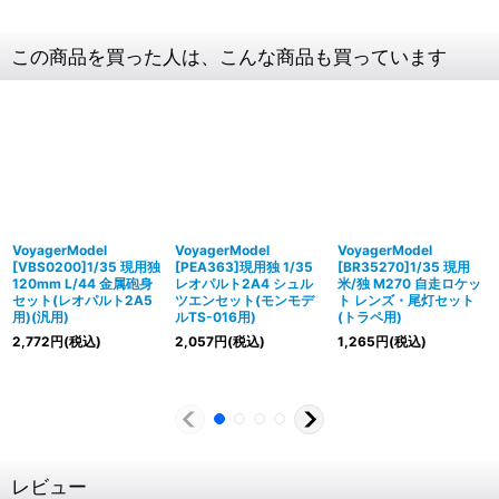
この商品を買った人は、こんな商品も買っています
VoyagerModel
VoyagerModel
VoyagerModel
[VBS0200]1/35 現用独
[PEA363]現用独 1/35
[BR35270]1/35 現用
120mm L/44 金属砲身
レオパルト2A4 シュル
米/独 M270 自走ロケッ
セット(レオパルト2A5
ツエンセット(モンモデ
ト レンズ・尾灯セット
用)(汎用)
ルTS-016用)
(トラペ用)
2,772
円
(税込)
2,057
円
(税込)
1,265
円
(税込)
レビュー