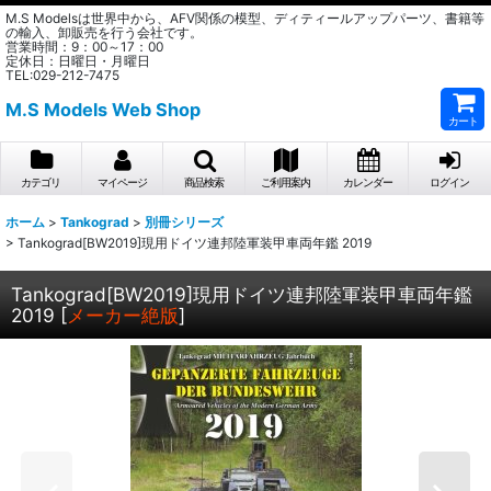
M.S Modelsは世界中から、AFV関係の模型、ディティールアップパーツ、書籍等
の輸入、卸販売を行う会社です。
営業時間：9：00～17：00
定休日：日曜日・月曜日
TEL:029-212-7475
M.S Models Web Shop
カート
カテゴリ
マイページ
商品検索
ご利用案内
カレンダー
ログイン
ホーム
>
Tankograd
>
別冊シリーズ
>
Tankograd[BW2019]現用ドイツ連邦陸軍装甲車両年鑑 2019
Tankograd[BW2019]現用ドイツ連邦陸軍装甲車両年鑑
2019
[
メーカー絶版
]