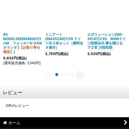
RS
ミニアート
エボリューション[EM-
MODELS[RSM48001]1
[MA35286]1/35 ドイ
35141]1/35 WWIIドイ
/48 フォッカーD-XXIII
ツ兵２体セット（燃料缶
ツ陸軍歩兵 襟を開ける
オランダ
[
【お取り寄せ
８個付）
下士官 大戦初期
商品】
]
2,750
円
(税込)
3,520
円
(税込)
5,632
円
(税込)
[
通常販売価格
:
7,040
円
]
レビュー
0
件のレビュー
ホーム