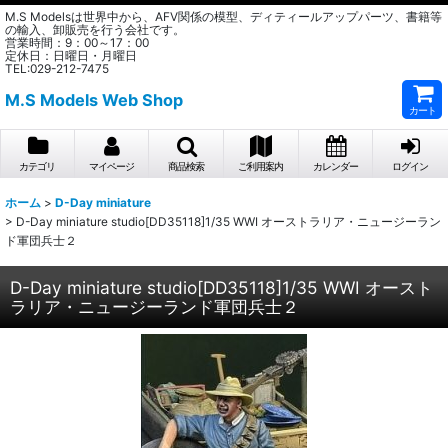
M.S Modelsは世界中から、AFV関係の模型、ディティールアップパーツ、書籍等
の輸入、卸販売を行う会社です。
営業時間：9：00～17：00
定休日：日曜日・月曜日
TEL:029-212-7475
M.S Models Web Shop
カート
カテゴリ
マイページ
商品検索
ご利用案内
カレンダー
ログイン
ホーム
>
D-Day miniature
>
D-Day miniature studio[DD35118]1/35 WWI オーストラリア・ニュージーラン
ド軍団兵士２
D-Day miniature studio[DD35118]1/35 WWI オースト
ラリア・ニュージーランド軍団兵士２