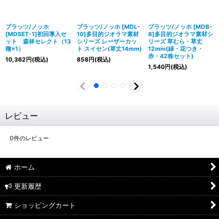
プラッツ/ノッホ
プラッツ/ノッホ [MDL-
プラッツ/ノッホ [MDB-
[MDSET-1]初回導入セ
10]多目的ジオラマ素材
8]多目的ジオラマ素材シ
ット 森林セレクト（13
シリーズ レーザーカッ
リーズ 草むら・草丈
種×1）
ト スイセン(草丈14mm)
12mm(緑・花つき・
赤・42株セット)
10,362
円
(税込)
858
円
(税込)
1,540
円
(税込)
レビュー
0
件のレビュー
ホーム
更新履歴
ショッピングカート