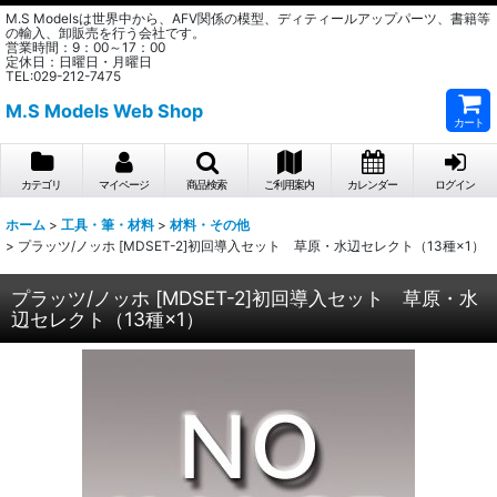
M.S Modelsは世界中から、AFV関係の模型、ディティールアップパーツ、書籍等
の輸入、卸販売を行う会社です。
営業時間：9：00～17：00
定休日：日曜日・月曜日
TEL:029-212-7475
M.S Models Web Shop
カート
カテゴリ
マイページ
商品検索
ご利用案内
カレンダー
ログイン
ホーム
>
工具・筆・材料
>
材料・その他
>
プラッツ/ノッホ [MDSET-2]初回導入セット 草原・水辺セレクト（13種×1）
プラッツ/ノッホ [MDSET-2]初回導入セット 草原・水
辺セレクト（13種×1）