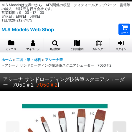
M.S Modelsは世界中から、AFV関係の模型、ディティールアップパーツ、書籍等
の輸入、卸販売を行う会社です。
営業時間：9：00～17：00
定休日：日曜日・月曜日
TEL:029-212-7475
M.S Models Web Shop
カート
カテゴリ
マイページ
商品検索
ご利用案内
カレンダー
ログイン
ホーム
>
工具・筆・材料
>
アシーナ筆
>
アシーナ サンドローディング技法筆スクエアシェーダー 7050＃2
アシーナ サンドローディング技法筆スクエアシェーダ
ー 7050＃2
[
7050＃2
]