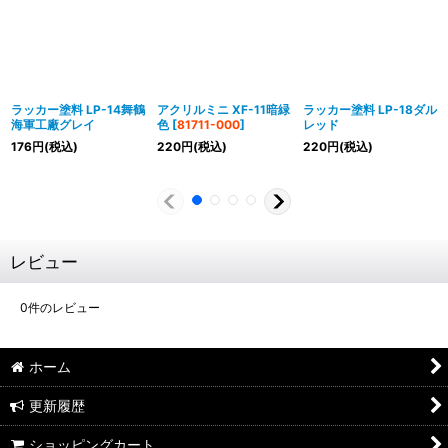
ラッカー塗料 LP-14舞鶴
アクリルミニ XF-11暗緑
ラッカー塗料 LP-18ダル
海軍工廠グレイ
色
[
81711-000
]
レッド
176
円
(税込)
220
円
(税込)
220
円
(税込)
レビュー
0
件のレビュー
ホーム
更新履歴
ショッピングカート