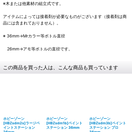
※木または他素材の組立式です。
アイテムによっては接着剤が必要なものがございます（接着剤は商
品には含まれておりません）。
※ 36mm→Mrカラー等ボトル直径
26mm→アモ等ボトルの直径です。
この商品を買った人は、こんな商品も買っています
ホビーゾーン
ホビーゾーン
ホビーゾーン
[HBZsdm2s]ラージペ
[HBZsdm1b]ペイント
[HBZsdm3b]ペイント
イントステーション
ステーション 36mm
ステーション プロ
26mm
36mm