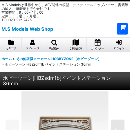
M.S Modelsは世界中から、AFV関係の模型、ディティールアップパーツ、書籍等
の輸入、卸販売を行う会社です。
営業時間：9：00～17：00
定休日：日曜日・月曜日
TEL:029-212-7475
M.S Models Web Shop
カート
カテゴリ
マイページ
商品検索
ご利用案内
カレンダー
ログイン
ホーム
>
その他取扱メーカー
>
HOBBYZONE（ホビーゾーン）
>
ホビーゾーン[HBZsdm1b]ペイントステーション 36mm
ホビーゾーン[HBZsdm1b]ペイントステーション
36mm