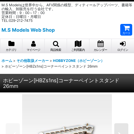
M.S Modelsは世界中から、AFV関係の模型、ディティールアップパーツ、書籍等
の輸入、卸販売を行う会社です。
営業時間：9：00～17：00
定休日：日曜日・月曜日
TEL:029-212-7475
M.S Models Web Shop
カート
カテゴリ
マイページ
商品検索
ご利用案内
カレンダー
ログイン
ホーム
>
その他取扱メーカー
>
HOBBYZONE（ホビーゾーン）
>
ホビーゾーン[HBZs1ns]コーナーペイントスタンド 26mm
ホビーゾーン[HBZs1ns]コーナーペイントスタンド
26mm