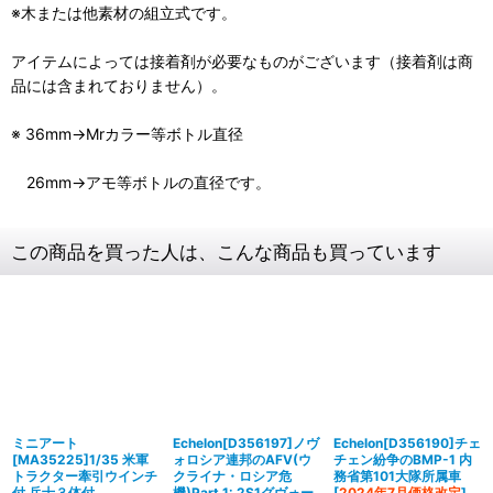
※木または他素材の組立式です。
アイテムによっては接着剤が必要なものがございます（接着剤は商
品には含まれておりません）。
※ 36mm→Mrカラー等ボトル直径
26mm→アモ等ボトルの直径です。
この商品を買った人は、こんな商品も買っています
ミニアート
Echelon[D356197]ノヴ
Echelon[D356190]チェ
[MA35225]1/35 米軍
ォロシア連邦のAFV(ウ
チェン紛争のBMP-1 内
トラクター牽引ウインチ
クライナ・ロシア危
務省第101大隊所属車
付 兵士３体付
機)Part.1: 2S1グヴォー
[
2024年7月価格改定
]