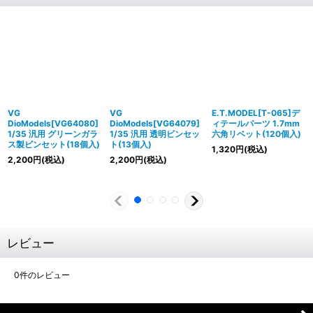
VG
VG
E.T.MODEL[T-065]デ
DioModels[VG64080]
DioModels[VG64079]
ィテールパーツ 1.7mm
1/35 汎用 グリーンガラ
1/35 汎用 透明ビンセッ
六角リベット(120個入)
ス製ビンセット(18個入)
ト(13個入)
1,320
円
(税込)
2,200
円
(税込)
2,200
円
(税込)
レビュー
0
件のレビュー