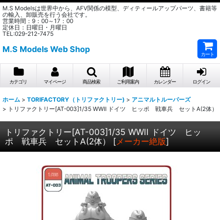
M.S Modelsは世界中から、AFV関係の模型、ディティールアップパーツ、書籍等
の輸入、卸販売を行う会社です。
営業時間：9：00～17：00
定休日：日曜日・月曜日
TEL:029-212-7475
M.S Models Web Shop
カート
カテゴリ
マイページ
商品検索
ご利用案内
カレンダー
ログイン
ホーム
>
TORIFACTORY（トリファクトリー)
>
アニマルトルーパーズ
>
トリファクトリー[AT-003]1/35 WWII ドイツ ヒッポ 戦車兵 セットA(2体）
トリファクトリー[AT-003]1/35 WWII ドイツ ヒッ
ポ 戦車兵 セットA(2体）
[
メーカー絶版
]