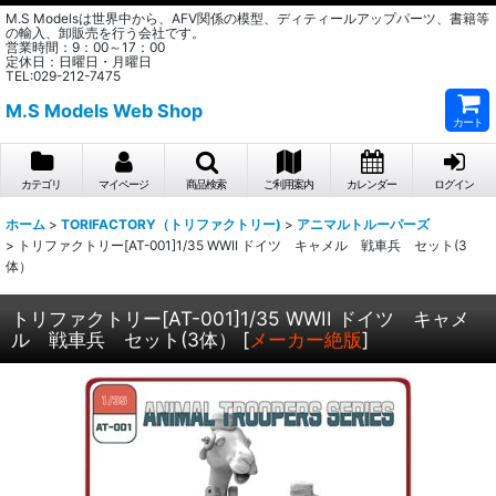
M.S Modelsは世界中から、AFV関係の模型、ディティールアップパーツ、書籍等
の輸入、卸販売を行う会社です。
営業時間：9：00～17：00
定休日：日曜日・月曜日
TEL:029-212-7475
M.S Models Web Shop
カート
カテゴリ
マイページ
商品検索
ご利用案内
カレンダー
ログイン
ホーム
>
TORIFACTORY（トリファクトリー)
>
アニマルトルーパーズ
>
トリファクトリー[AT-001]1/35 WWII ドイツ キャメル 戦車兵 セット(3
体）
トリファクトリー[AT-001]1/35 WWII ドイツ キャメ
ル 戦車兵 セット(3体）
[
メーカー絶版
]