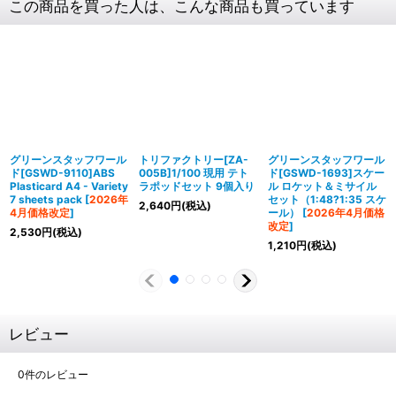
この商品を買った人は、こんな商品も買っています
グリーンスタッフワール
トリファクトリー[ZA-
グリーンスタッフワール
ド[GSWD-9110]ABS
005B]1/100 現用 テト
ド[GSWD-1693]スケー
Plasticard A4 - Variety
ラポッドセット 9個入り
ル ロケット＆ミサイル
7 sheets pack
[
2026年
セット（1:48?1:35 スケ
2,640
円
(税込)
4月価格改定
]
ール）
[
2026年4月価格
改定
]
2,530
円
(税込)
1,210
円
(税込)
レビュー
0
件のレビュー