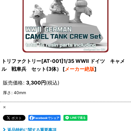
トリファクトリー[AT-001]1/35 WWII ドイツ キャメ
ル 戦車兵 セット(3体）
[
メーカー絶版
]
販売価格
:
3,300
円
(税込)
厚さ
:
40mm
×
Facebookでシェア
返品特約に関する重要事項