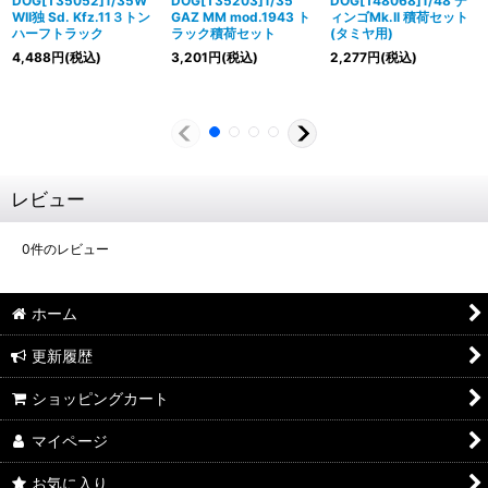
DOG[T35052]1/35W
DOG[T35203]1/35
DOG[T48068]1/48 デ
WII独 Sd. Kfz.11３トン
GAZ MM mod.1943 ト
ィンゴMk.II 積荷セット
ハーフトラック
ラック積荷セット
(タミヤ用)
4,488
円
(税込)
3,201
円
(税込)
2,277
円
(税込)
レビュー
0
件のレビュー
ホーム
更新履歴
ショッピングカート
マイページ
お気に入り