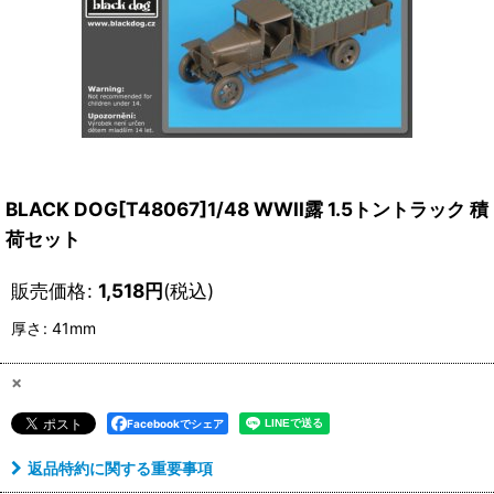
BLACK DOG[T48067]1/48 WWII露 1.5トントラック 積
荷セット
販売価格
:
1,518
円
(税込)
厚さ
:
41mm
×
Facebookでシェア
返品特約に関する重要事項