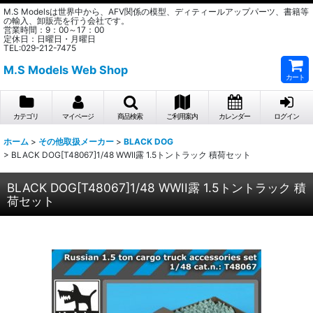
M.S Modelsは世界中から、AFV関係の模型、ディティールアップパーツ、書籍等
の輸入、卸販売を行う会社です。
営業時間：9：00～17：00
定休日：日曜日・月曜日
TEL:029-212-7475
M.S Models Web Shop
カート
カテゴリ
マイページ
商品検索
ご利用案内
カレンダー
ログイン
ホーム
>
その他取扱メーカー
>
BLACK DOG
>
BLACK DOG[T48067]1/48 WWII露 1.5トントラック 積荷セット
BLACK DOG[T48067]1/48 WWII露 1.5トントラック 積
荷セット