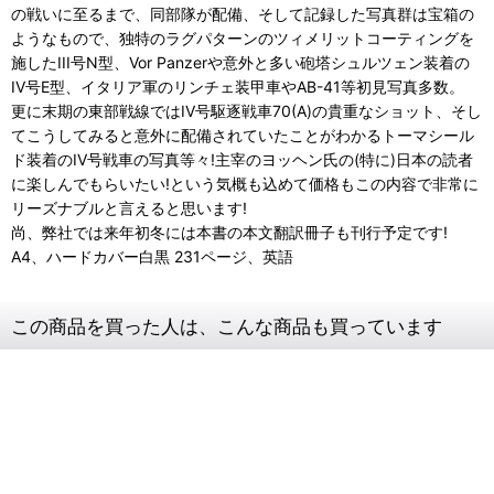
の戦いに至るまで、同部隊が配備、そして記録した写真群は宝箱の
ようなもので、独特のラグパターンのツィメリットコーティングを
施したIII号N型、Vor Panzerや意外と多い砲塔シュルツェン装着の
IV号E型、イタリア軍のリンチェ装甲車やAB-41等初見写真多数。
更に末期の東部戦線ではIV号駆逐戦車70(A)の貴重なショット、そし
てこうしてみると意外に配備されていたことがわかるトーマシール
ド装着のIV号戦車の写真等々!主宰のヨッヘン氏の(特に)日本の読者
に楽しんでもらいたい!という気概も込めて価格もこの内容で非常に
リーズナブルと言えると思います!
尚、弊社では来年初冬には本書の本文翻訳冊子も刊行予定です!
A4、ハードカバー白黒 231ページ、英語
この商品を買った人は、こんな商品も買っています