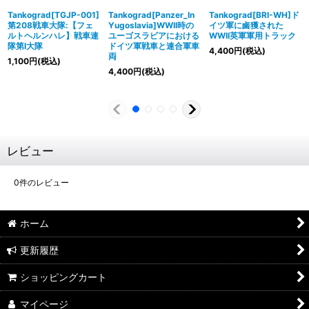
Tankograd[TGJP-001]
Tankograd[Panzer_In
Tankograd[BRI-WH]ド
第208戦車大隊:【フェ
Yugoslavia]WWII時の
イツ軍に鹵獲された
ルトヘルンハレ】戦車連
ユーゴスラビアにおける
WWII英軍軍用トラック
隊第I大隊
ドイツ軍戦車と連合軍車
4,400
円
(税込)
両
1,100
円
(税込)
4,400
円
(税込)
レビュー
0
件のレビュー
ホーム
更新履歴
ショッピングカート
マイページ