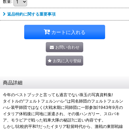
数量
:
返品特約に関する重要事項
カートに入れる
お問い合わせ
お気に入り登録
商品詳細
今年のベストブックと言っても過言でない珠玉の写真資料集!
タイトルの"フェルトフェルンハレ"は同名師団のフェルトフェルン
ハレ装甲師団ではなく(大戦末期に同師団に一部参加)1943年9月の
イタリア休戦後に同地に派遣され、その後ハンガリー、スロバキ
ア、モラビアで戦った戦車大隊の秘話?に近い内容です。
しかし!比較的平和?だったイタリア駐留時代から、激戦の東部戦線