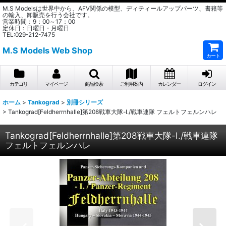
M.S Modelsは世界中から、AFV関係の模型、ディティールアップパーツ、書籍等
の輸入、卸販売を行う会社です。
営業時間：9：00～17：00
定休日：日曜日・月曜日
TEL:029-212-7475
M.S Models Web Shop
カート
カテゴリ
マイページ
商品検索
ご利用案内
カレンダー
ログイン
ホーム
>
Tankograd
>
別冊シリーズ
>
Tankograd[Feldherrnhalle]第208戦車大隊-I./戦車連隊 フェルトフェルンハレ
Tankograd[Feldherrnhalle]第208戦車大隊-I./戦車連隊
フェルトフェルンハレ