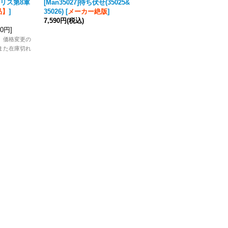
イギリス第8軍
[Man35027]待ち伏せ(35025&
4]1/35 WWII ドイツ 「カー
品】
]
35026)
[
メーカー絶版
]
ンの戦い」第12SS装甲師団
7,590円
(税込)
ヒトラーユーゲント フラン
80円
]
ス1944 ノルマンディーの戦
い80周年記念エディション(4
。価格変更の
体入 限定99セット)
また在庫切れ
13,640円
(税込)
。