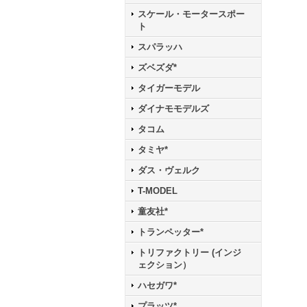
スケール・モータースポー
ト
スパラッハ
ズベズダ*
タイガーモデル
ダイナモモデルズ
タコム
タミヤ*
ダス・ヴェルク
T-MODEL
童友社*
トランペッター*
トリファクトリー (インジ
ェクション）
ハセガワ*
プラッツ*