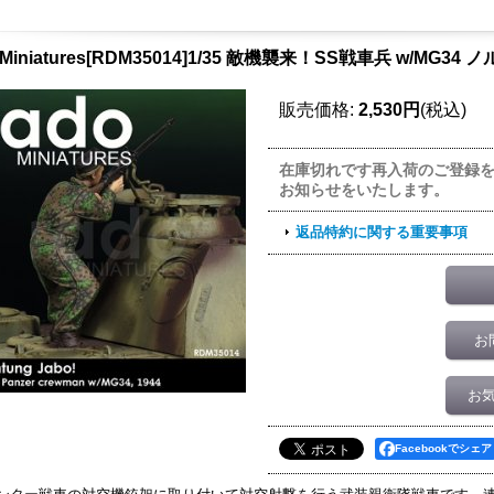
 Miniatures[RDM35014]1/35 敵機襲来！SS戦車兵 w/MG34
販売価格
:
2,530円
(税込)
在庫切れです再入荷のご登録
お知らせをいたします。
返品特約に関する重要事項
お
お
Facebookでシェア