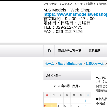
プラモデル、ミニチュア、ジオラマを制作する方のた
M.S Models Web Shop
https://www.msmodelswebshop
営業時間：9：00～17：00
定休日：日曜日・月曜日
TEL：029-212-7475
FAX：029-212-7476
商品カテゴリ一覧
更新履歴
ホーム
>
Rado Miniatures
>
1/35スケール
>
カレンダー
■ご予
ご注文
2026年8月
次月»
発送と
在庫商
日
月
火
水
木
金
土
■中古
1
不良品
2
3
4
5
6
7
8