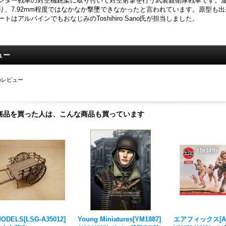
ンター戦車の対空機銃架に取り付いて対空射撃を行う武装親衛隊戦車です。
り、7.92mm程度ではなかなか撃墜できなかったと言われています。原型も
ートはアルパインでもおなじみのToshihiro Sano氏が担当しました。
ュー
のレビュー
商品を買った人は、こんな商品も買っています
ODELS[LSG-A35012]
Young Miniatures[YM1887]
エアフィックス[AI