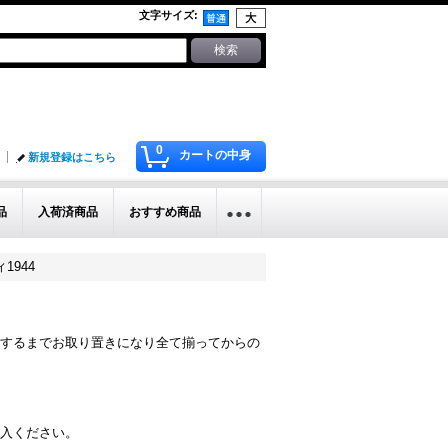
文字サイズ
:
0
カートの中身
新規登録はこちら
品
入荷済商品
おすすめ商品
ィ1944
するまでお取り置きになり全て揃ってからの
入ください。