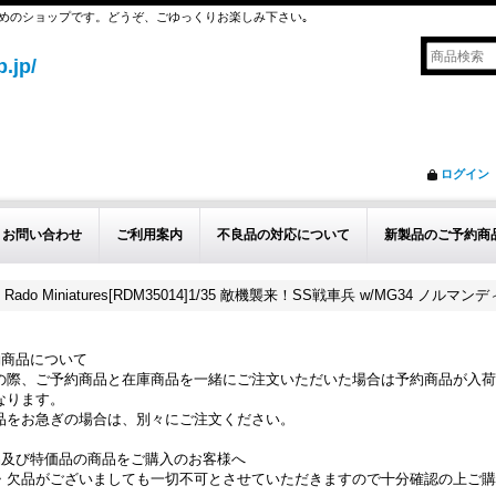
めのショップです。どうぞ、ごゆっくりお楽しみ下さい｡
.jp/
ログイン
お問い合わせ
ご利用案内
不良品の対応について
新製品のご予約商
Rado Miniatures[RDM35014]1/35 敵機襲来！SS戦車兵 w/MG34 ノルマンデ
約商品について
の際、ご予約商品と在庫商品を一緒にご注文いただいた場合は予約商品が入荷
なります。
品をお急ぎの場合は、別々にご注文ください。
品及び特価品の商品をご購入のお客様へ
・欠品がございましても一切不可とさせていただきますので十分確認の上ご購