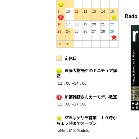
9
10
11
12
13
14
15
Rado
16
17
18
19
20
21
22
23
24
25
26
27
28
29
30
31
定休日
遠藤大樹先生のミニチュア講
座
11：00〜14：00
加藤雅彦さんカーモデル教室
13：00〜17：00
8/15はゲリラ営業 １０時か
ら１５時までオープン
場所：M.S Models