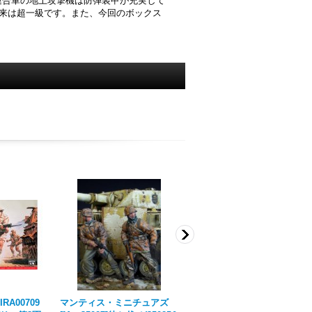
連合軍の地上攻撃機は防弾装甲が充実して
出来は超一級です。また、今回のボックス
RA00709
マンティス・ミニチュアズ
Rado Miniatures[RDM3506