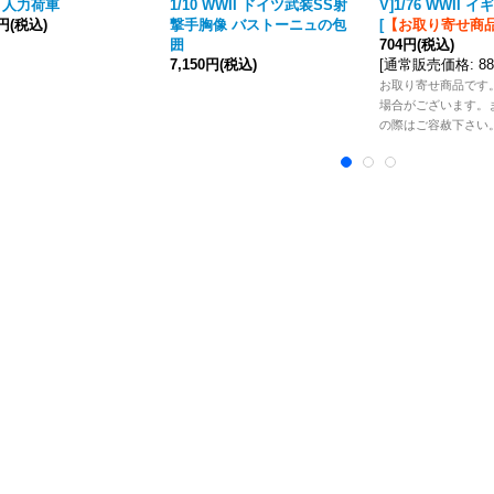
5 人力荷車
1/10 WWII ドイツ武装SS射
V]1/76 WWII 
0円
(税込)
撃手胸像 バストーニュの包
[
【お取り寄せ商
囲
704円
(税込)
7,150円
(税込)
[
通常販売価格
:
8
お取り寄せ商品です
場合がございます。
の際はご容赦下さい