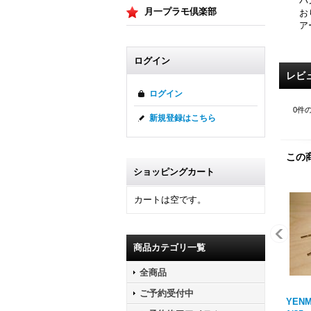
パ
月一プラモ倶楽部
お
ア
ログイン
レビ
ログイン
0
件
新規登録はこちら
この
ショッピングカート
カートは空です。
商品カテゴリ一覧
全商品
ご予約受付中
YENM