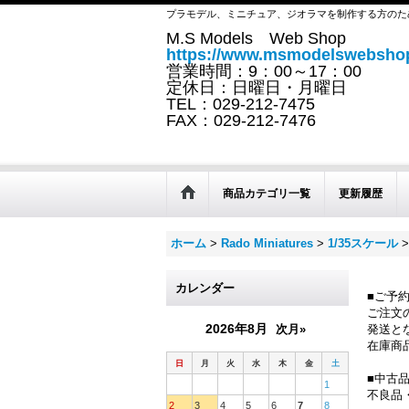
プラモデル、ミニチュア、ジオラマを制作する方のた
M.S Models Web Shop
https://www.msmodelswebshop
営業時間：9：00～17：00
定休日：日曜日・月曜日
TEL：029-212-7475
FAX：029-212-7476
商品カテゴリ一覧
更新履歴
ホーム
>
Rado Miniatures
>
1/35スケール
>
カレンダー
■ご予
ご注文
2026年8月
次月»
発送と
在庫商
日
月
火
水
木
金
土
■中古
1
不良品
2
3
4
5
6
7
8