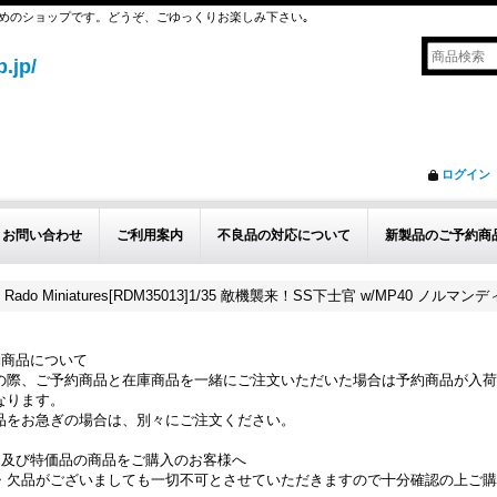
めのショップです。どうぞ、ごゆっくりお楽しみ下さい｡
.jp/
ログイン
お問い合わせ
ご利用案内
不良品の対応について
新製品のご予約商
Rado Miniatures[RDM35013]1/35 敵機襲来！SS下士官 w/MP40 ノルマンデ
約商品について
の際、ご予約商品と在庫商品を一緒にご注文いただいた場合は予約商品が入荷
なります。
品をお急ぎの場合は、別々にご注文ください。
品及び特価品の商品をご購入のお客様へ
・欠品がございましても一切不可とさせていただきますので十分確認の上ご購