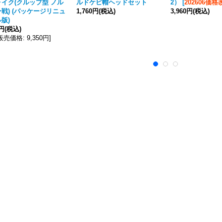
イク(クルップ型 ノル
ルドケピ帽ヘッドセット
2）
[
202606価格
戦) (パッケージリニュ
1,760円
(税込)
3,960円
(税込)
版)
0円
(税込)
販売価格
:
9,350円
]