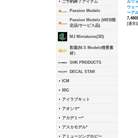
ルツォ
ご予約終了アイテム
ウェー
Passion Models
ーアル
7,48
Passion Models (WEB限
[
通常
定品/サービス品)
MJ Miniatures(3D)
彩葉(M.S Models情景素
材）
SHK PRODUCTS
DECAL STAR
ICM
IBG
アイラブキット
アオシマ*
アカデミー*
アスカモデル*
アミュージングホビー