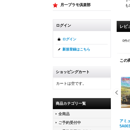
ヤ
月一プラモ倶楽部
も
ログイン
レビ
ログイン
0
件
新規登録はこちら
この
ショッピングカート
カートは空です。
商品カテゴリ一覧
全商品
アミュ
ご予約受付中
5A00