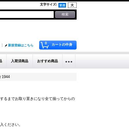
文字サイズ
:
0
カートの中身
新規登録はこちら
品
入荷済商品
おすすめ商品
ィ1944
するまでお取り置きになり全て揃ってからの
入ください。