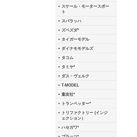
スケール・モータースポー
ト
スパラッハ
ズベズダ*
タイガーモデル
ダイナモモデルズ
タコム
タミヤ*
ダス・ヴェルク
T-MODEL
童友社*
トランペッター*
トリファクトリー (インジ
ェクション）
ハセガワ*
プラッツ*