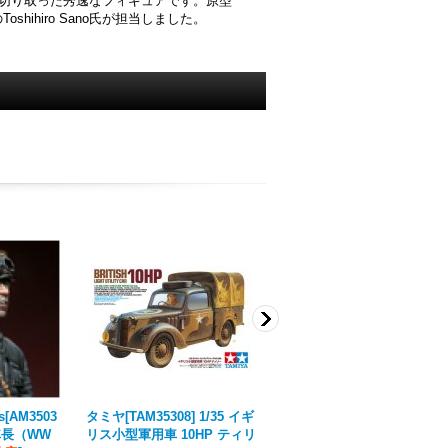
を切り取った秀逸なフィギュアです。原型
ihiro Sano氏が担当しました。
es[AM3503
タミヤ[TAM35308] 1/35 イギ
Rado Miniatures[RDM35PE
戦車長（WW
リス小型軍用車 10HP ティリ
04]1/35 WWIIドイツ軍兵科メ