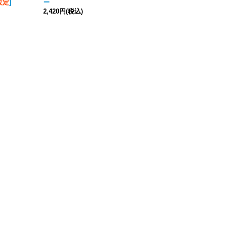
改定
]
ー
ダル&勲章エッチングパーツ
2,420円
(税込)
セット
1,320円
(税込)