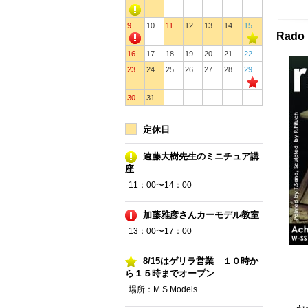
9
10
11
12
13
14
15
Rado
16
17
18
19
20
21
22
23
24
25
26
27
28
29
30
31
定休日
遠藤大樹先生のミニチュア講
座
11：00〜14：00
加藤雅彦さんカーモデル教室
13：00〜17：00
8/15はゲリラ営業 １０時か
ら１５時までオープン
場所：M.S Models