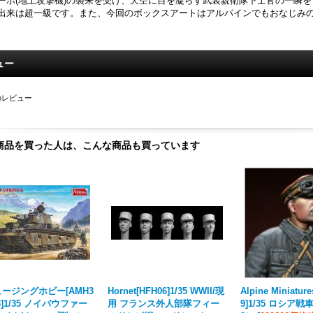
ーボ(地上攻撃機)の襲来を受け、天空に目を凝らす武装親衛隊下士官の一瞬
出来は超一級です。また、今回のボックスアートはアルパインでもおなじみのTosh
ュー
のレビュー
商品を買った人は、こんな商品も買っています
ージングホビー[AMH3
Hornet[HFH06]1/35 WWII/現
Alpine Miniatur
3]1/35 ノイバウファー
用 フランス外人部隊フィー
9]1/35 ロシア