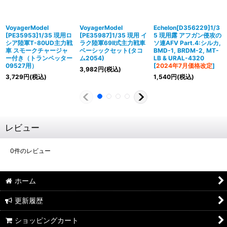
VoyagerModel
VoyagerModel
Echelon[D356229]1/3
[PE35953]1/35 現用ロ
[PE35987]1/35 現用 イ
5 現用露 アフガン侵攻の
シア陸軍T-80UD主力戦
ラク陸軍69II式主力戦車
ソ連AFV Part.4:シルカ,
車 スモークチャージャ
ベーシックセット(タコ
BMD-1, BRDM-2, MT-
ー付き（トランペッター
ム2054)
LB & URAL-4320
09527用）
[
2024年7月価格改定
]
3,982
円
(税込)
3,729
円
(税込)
1,540
円
(税込)
レビュー
0
件のレビュー
ホーム
更新履歴
ショッピングカート