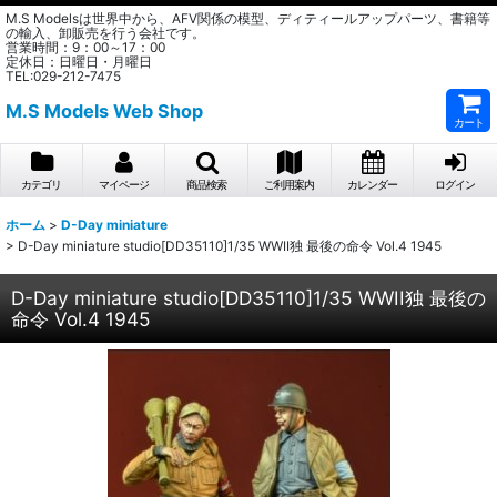
M.S Modelsは世界中から、AFV関係の模型、ディティールアップパーツ、書籍等
の輸入、卸販売を行う会社です。
営業時間：9：00～17：00
定休日：日曜日・月曜日
TEL:029-212-7475
M.S Models Web Shop
カート
カテゴリ
マイページ
商品検索
ご利用案内
カレンダー
ログイン
ホーム
>
D-Day miniature
>
D-Day miniature studio[DD35110]1/35 WWII独 最後の命令 Vol.4 1945
D-Day miniature studio[DD35110]1/35 WWII独 最後の
命令 Vol.4 1945