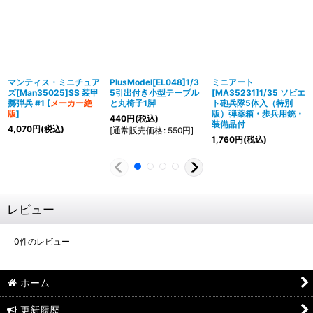
マンティス・ミニチュア
PlusModel[EL048]1/3
ミニアート
ズ[Man35025]SS 装甲
5引出付き小型テーブル
[MA35231]1/35 ソビエ
擲弾兵 #1
[
メーカー絶
と丸椅子1脚
ト砲兵隊5体入（特別
版
]
版）弾薬箱・歩兵用銃・
440
円
(税込)
装備品付
4,070
円
(税込)
[
通常販売価格
:
550
円
]
1,760
円
(税込)
レビュー
0
件のレビュー
ホーム
更新履歴