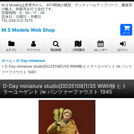
M.S Modelsは世界中から、AFV関係の模型、ディティールアップパーツ、書籍等
の輸入、卸販売を行う会社です。
営業時間：9：00～17：00
定休日：日曜日・月曜日
TEL:029-212-7475
M.S Models Web Shop
カート
カテゴリ
マイページ
商品検索
ご利用案内
カレンダー
ログイン
ホーム
>
D-Day miniature
>
D-Day miniature studio[DD35108]1/35 WWII独 ヒトラーユーゲント /w パンツ
ァーファウスト 1945
D-Day miniature studio[DD35108]1/35 WWII独 ヒト
ラーユーゲント /w パンツァーファウスト 1945