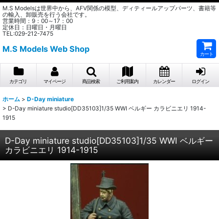
M.S Modelsは世界中から、AFV関係の模型、ディティールアップパーツ、書籍等
の輸入、卸販売を行う会社です。
営業時間：9：00～17：00
定休日：日曜日・月曜日
TEL:029-212-7475
M.S Models Web Shop
カート
カテゴリ
マイページ
商品検索
ご利用案内
カレンダー
ログイン
ホーム
>
D-Day miniature
>
D-Day miniature studio[DD35103]1/35 WWI ベルギー カラビニエリ 1914-
1915
D-Day miniature studio[DD35103]1/35 WWI ベルギー
カラビニエリ 1914-1915