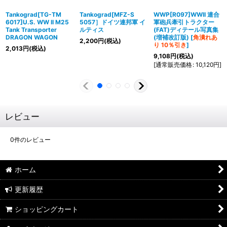
Tankograd[TG-TM
Tankograd[MFZ-S
WWP[R097]WWII 連合
6017]U.S. WW II M25
5057］ドイツ連邦軍 イ
軍砲兵牽引トラクター
Tank Transporter
ルティス
(FAT)ディテール写真集
DRAGON WAGON
(増補改訂版)
[
角潰れあ
2,200
円
(税込)
り 10％引き
]
2,013
円
(税込)
9,108
円
(税込)
[
通常販売価格
:
10,120
円
]
レビュー
0
件のレビュー
ホーム
更新履歴
ショッピングカート