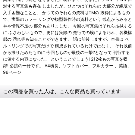
対する写真集も存在 しましたが、ひとつはそれらの 大部分が絶版で
入手困難なことと、 かつてのそれらの資料はTMの 抜粋によるもの
で、実際のカラー リングや模型製作時の資料という 観点からみると
やや情報不足の 部分もありました。 今回の写真集はそれら払拭する
に ふさわしいもので、更には実際の 走行での埃による汚れ、各機構
部の 汚れ等も知ることができます。 話は前後しますが、本書は ベ
ルトリングでの写真だけで 構成されているわけではなく、 それ以前
から撮りためたものに 今回もものが最後の一撃?となって 刊行する
に値する内容になった、 ということでしょう! 212枚もの写真を収
録! 必携の一冊です。 A4横長、ソフトカバー、フルカラー 、英語、
96ページ
この商品を買った人は、こんな商品も買っています