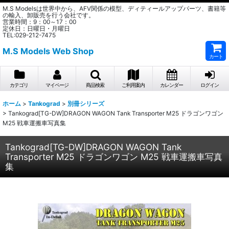
M.S Modelsは世界中から、AFV関係の模型、ディティールアップパーツ、書籍等
の輸入、卸販売を行う会社です。
営業時間：9：00～17：00
定休日：日曜日・月曜日
TEL:029-212-7475
M.S Models Web Shop
カート
カテゴリ
マイページ
商品検索
ご利用案内
カレンダー
ログイン
ホーム
>
Tankograd
>
別冊シリーズ
>
Tankograd[TG-DW]DRAGON WAGON Tank Transporter M25 ドラゴンワゴン
M25 戦車運搬車写真集
Tankograd[TG-DW]DRAGON WAGON Tank
Transporter M25 ドラゴンワゴン M25 戦車運搬車写真
集