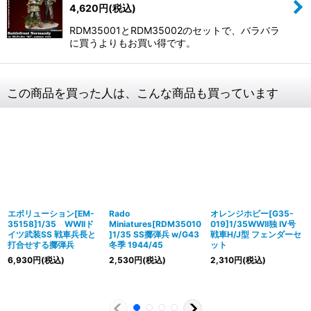
4,620
円
(税込)
RDM35001とRDM35002のセットで、バラバラ
に買うよりもお買い得です。
この商品を買った人は、こんな商品も買っています
エボリューション[EM-
Rado
オレンジホビー[G35-
35158]1/35 WWIIド
Miniatures[RDM35010
019]1/35WWII独 IV号
イツ武装SS 戦車兵長と
]1/35 SS擲弾兵 w/G43
戦車H/J型 フェンダーセ
打合せする擲弾兵
冬季 1944/45
ット
6,930
円
(税込)
2,530
円
(税込)
2,310
円
(税込)