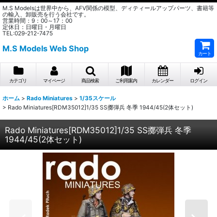
M.S Modelsは世界中から、AFV関係の模型、ディティールアップパーツ、書籍等
の輸入、卸販売を行う会社です。
営業時間：9：00～17：00
定休日：日曜日・月曜日
TEL:029-212-7475
M.S Models Web Shop
カート
カテゴリ
マイページ
商品検索
ご利用案内
カレンダー
ログイン
ホーム
>
Rado Miniatures
>
1/35スケール
>
Rado Miniatures[RDM35012]1/35 SS擲弾兵 冬季 1944/45(2体セット)
Rado Miniatures[RDM35012]1/35 SS擲弾兵 冬季
1944/45(2体セット)