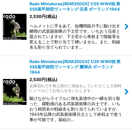
Rado Miniatures[RDM35005] 1/35 WWII独 第
5SS装甲師団ヴィーキング 伍長 ポーランド1944
2,530
円
(税込)
ヘルメットに手をあて、短機関銃片手に駆け出す
瞬間の武装親衛隊の下士官です。いちおう伍長と
題されていますが、下士官から将校まで階級章を
変えることで割り当てて構いません。また、戦線
名も割り当てられています…
Rado Miniatures[RDM35004] 1/35 WWII独 第
5SS装甲師団ヴィーキング 擲弾兵 ポーランド
1944
2,530
円
(税込)
在庫切れです再入荷のご登録をしていただくと入荷時
にメールにてお知らせをいたします。
駆けながらライフルに弾丸装填中の一瞬を切り取
った、躍動感のある武装親衛隊の兵士です。いち
おう師団名や戦線名も割り当てられていますが、
1943年以降の武装親衛隊兵士として終戦まで使う
事が可能です。箱絵の…