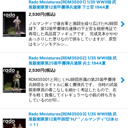
Rado Miniatures[RDM35001] 1/35 WWII独 武
装親衛隊第12装甲擲弾兵連隊 下士官 1944夏
2,530
円
(税込)
ノルマンディで連合軍と激闘を繰り広げたHJ師団
隷下、第12装甲擲弾兵連隊の下士官を精密考証で
再現した高品質フィギュアです。 完成見本がやや
あっさりした塗りなので損をしていますが、原型
はモンソンモデルシ…
Rado Miniatures[RDM35002] 1/35 WWII独 武
装親衛隊第25装甲擲弾兵連隊 兵士 1944夏
2,530
円
(税込)
RDM35001と同じくHJ師団所属の第25装甲擲弾
兵師団をタイトルに戴く擲弾兵です。 当時の武装
親衛隊員の着こなしを細かく考証したもので、右
手を軽く負傷してイレギュラーな小銃の持ち方を
しているのが印…
Rado Miniatures[RDM35003] 1/35 WWII独 武
装親衛隊第12装甲師団"HJ" "ノルマンディ"(2体セ
ット)