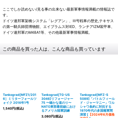
ここでしか読めない/見る事の出来ない最新軍事情報満載の情報誌で
す。
ドイツ連邦軍架橋システム「レグアン」、III号戦車の歴史,テキサス
の第一騎兵師団博物館、エイブラムス対IED、ランチアIZM装甲車、
ドイツ連邦軍のM48A1等、その他最新軍事情報満載。
この商品を買った人は、こんな商品も買っています
Tankograd[MFZ1/201
Tankograd[TG-US
Tankograd[MFZ-S
6］ミリターフォールツ
3046]リフォージャー
5089]「バトルフィール
ォイク 2016年1号
75 〜確かな道のり〜
ド・ジャーマニー」ワル
NATO東部最前線におけ
シャワ条約に対抗する
1,540
円
(税込)
るアメリカ陸軍訓練
1970年代の多国籍軍間
演習
[
【2024年6月価格
3,080
円
(税込)