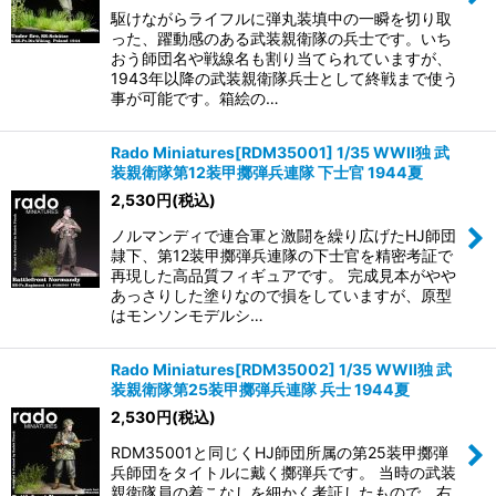
駆けながらライフルに弾丸装填中の一瞬を切り取
った、躍動感のある武装親衛隊の兵士です。いち
おう師団名や戦線名も割り当てられていますが、
1943年以降の武装親衛隊兵士として終戦まで使う
事が可能です。箱絵の…
Rado Miniatures[RDM35001] 1/35 WWII独 武
装親衛隊第12装甲擲弾兵連隊 下士官 1944夏
2,530
円
(税込)
ノルマンディで連合軍と激闘を繰り広げたHJ師団
隷下、第12装甲擲弾兵連隊の下士官を精密考証で
再現した高品質フィギュアです。 完成見本がやや
あっさりした塗りなので損をしていますが、原型
はモンソンモデルシ…
Rado Miniatures[RDM35002] 1/35 WWII独 武
装親衛隊第25装甲擲弾兵連隊 兵士 1944夏
2,530
円
(税込)
RDM35001と同じくHJ師団所属の第25装甲擲弾
兵師団をタイトルに戴く擲弾兵です。 当時の武装
親衛隊員の着こなしを細かく考証したもので、右