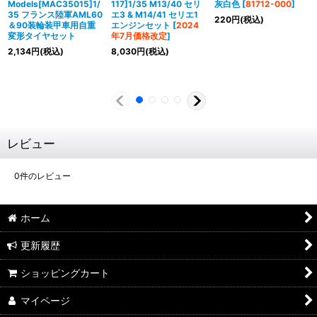
Models[MAC35015]1/
117]1/35 M13/40 セリ
灰白色
[
81712-000
]
35 フランス陸軍AML60
エ3 & M14/41 セリエ1
220
円
(税込)
＆90装輪装甲車用自重
エンジンセット
[
2024
変形タイヤセット
年7月価格改定
]
2,134
円
(税込)
8,030
円
(税込)
レビュー
0
件のレビュー
ホーム
更新履歴
ショッピングカート
マイページ