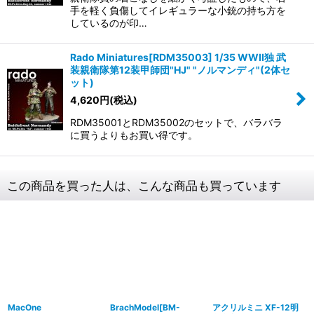
手を軽く負傷してイレギュラーな小銃の持ち方を
しているのが印…
Rado Miniatures[RDM35003] 1/35 WWII独 武
装親衛隊第12装甲師団"HJ" "ノルマンディ"(2体セ
ット)
4,620
円
(税込)
RDM35001とRDM35002のセットで、バラバラ
に買うよりもお買い得です。
この商品を買った人は、こんな商品も買っています
MacOne
BrachModel[BM-
アクリルミニ XF-12明