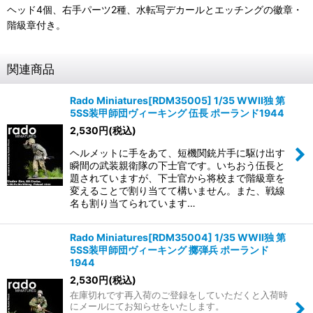
ヘッド4個、右手パーツ2種、水転写デカールとエッチングの徽章・
階級章付き。
関連商品
Rado Miniatures[RDM35005] 1/35 WWII独 第
5SS装甲師団ヴィーキング 伍長 ポーランド1944
2,530
円
(税込)
ヘルメットに手をあて、短機関銃片手に駆け出す
瞬間の武装親衛隊の下士官です。いちおう伍長と
題されていますが、下士官から将校まで階級章を
変えることで割り当てて構いません。また、戦線
名も割り当てられています…
Rado Miniatures[RDM35004] 1/35 WWII独 第
5SS装甲師団ヴィーキング 擲弾兵 ポーランド
1944
2,530
円
(税込)
在庫切れです再入荷のご登録をしていただくと入荷時
にメールにてお知らせをいたします。