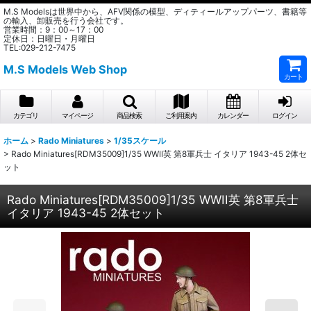
M.S Modelsは世界中から、AFV関係の模型、ディティールアップパーツ、書籍等
の輸入、卸販売を行う会社です。
営業時間：9：00～17：00
定休日：日曜日・月曜日
TEL:029-212-7475
M.S Models Web Shop
カート
カテゴリ
マイページ
商品検索
ご利用案内
カレンダー
ログイン
ホーム
>
Rado Miniatures
>
1/35スケール
>
Rado Miniatures[RDM35009]1/35 WWII英 第8軍兵士 イタリア 1943-45 2体セ
ット
Rado Miniatures[RDM35009]1/35 WWII英 第8軍兵士
イタリア 1943-45 2体セット